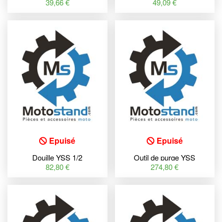
d'étanchéité
bouchon de fourche
39,66 €
49,09 €
Epuisé
Epuisé
Douille YSS 1/2
Outil de purge YSS
82,80 €
274,80 €