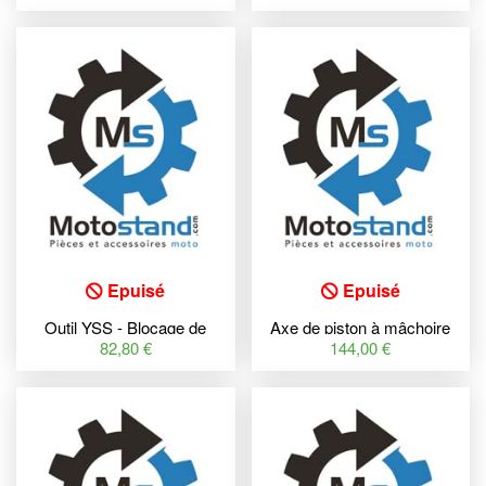
Epuisé
Epuisé
Outil YSS - Blocage de
Axe de piston à mâchoire
réservoir
souple YSS
82,80 €
144,00 €