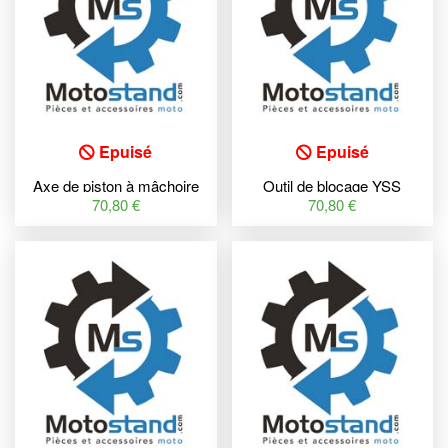
Epuisé
Epuisé
Axe de piston à mâchoire
Outil de blocage YSS
souple YSS
70,80 €
70,80 €