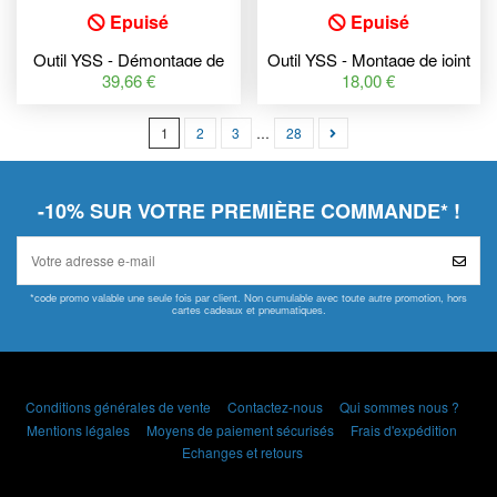
Epuisé
Epuisé
Outil YSS - Démontage de
Outil YSS - Montage de joint
bouchon de fourche
d'étanchéité 8
39,66 €
18,00 €
1
2
3
…
28
-10% SUR VOTRE PREMIÈRE COMMANDE* !
*code promo valable une seule fois par client. Non cumulable avec toute autre promotion, hors
cartes cadeaux et pneumatiques.
Conditions générales de vente
Contactez-nous
Qui sommes nous ?
Mentions légales
Moyens de paiement sécurisés
Frais d'expédition
Echanges et retours