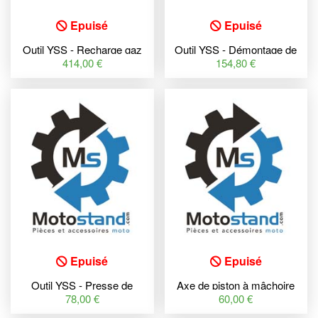
Epuisé
Epuisé
Outil YSS - Recharge gaz
Outil YSS - Démontage de
bague
414,00 €
154,80 €
Epuisé
Epuisé
Outil YSS - Presse de
Axe de piston à mâchoire
bague
souple YSS
78,00 €
60,00 €