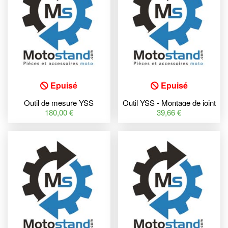
Epuisé
Epuisé
Outil de mesure YSS
Outil YSS - Montage de joint
d'étanchéité
180,00 €
39,66 €