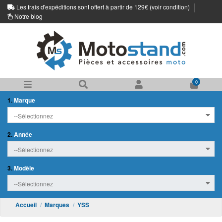
Les frais d'expéditions sont offert à partir de 129€ (
voir condition
)
Notre blog
0
1.
Marque
2.
Année
3.
Modèle
Accueil
Marques
YSS