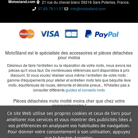
Motostand.com
21 rue du cheval blanc 59216 Sars Poteries, France.
07.83.79.11.57
info@motostand.com
MotoStand est le spécialiste des accessoires et pièces détachées
pour motos
Désireux de faire l'entretien ou la réparation de votre moto, nous avons les
pièces qu'il vous faut. De nombreuses références sont disponibles à prix
discount. Si vous voulez réaliser vous même l’entretien de votre moto :
gamme d'équipements pour atelier et entretien moto tels que béquille lève
moto, équilibreuse de roues, démonte et décolle pneus... N'hésitez pas a
consulter différents
guides et conseils moto
Pièces détachées moto moitié moins cher que chez votre
concessionnaire !
Ce site Web utilise ses propres cookies et ceux de tiers pour
En cas de casse ou chute, les éléments d'origine sont remplaçables par nos
leviers de frein et d'embrayage identiques origine à moitié prix. Filtre à air ou
améliorer nos services et vous montrer des publicités liées à
filtre à Huile moto nous gardons en stock les références les plus courantes
vos préférences en analysant vos habitudes de navigation.
pour répondre rapidement à vos besoins. Paire de plaquettes de frein moto
Pour donner votre consentement à son utilisation, appuyez
Brembo en promotion : - 15% toute l'année sur les plaquettes Brembo
sur le bouton Accepter.
Racing et Route ! Distributeur GB Racing, toute la gamme en stock et au