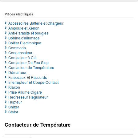
Pièces électriques
Accessoires Batterie et Chargeur
Ampoule et Xenon
Anti-Parasite et bougies
Bobine d'allumage
Boitier Electronique
Commodo
Condensateur
Contacteur à Clé
Contacteur De Feu Stop
Contacteur de Température
Démarreur
Faisceaux Et Raccords
Interrupteur Et Coupe-Contact
Klaxon
Prise Allume Cigare
Redresseur Régulateur
Rupteur
Shifter
Stator
Contacteur de Température