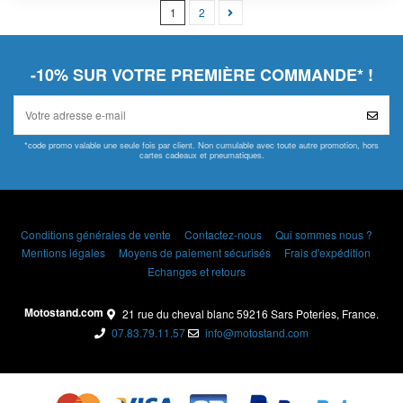
1
2
-10% SUR VOTRE PREMIÈRE COMMANDE* !
*code promo valable une seule fois par client. Non cumulable avec toute autre promotion, hors
cartes cadeaux et pneumatiques.
Conditions générales de vente
Contactez-nous
Qui sommes nous ?
Mentions légales
Moyens de paiement sécurisés
Frais d'expédition
Echanges et retours
Motostand.com
21 rue du cheval blanc 59216 Sars Poteries, France.
07.83.79.11.57
info@motostand.com