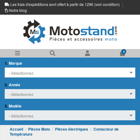
Les frais d'expéditions sont offert à partir de 129€ (
voir condition
)
Notre blog
0
1.
Marque
2.
Année
3.
Modèle
Accueil
Pièces Moto
Pièces électriques
Contacteur de
Température