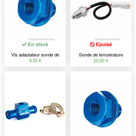
En stock
Epuisé
Vis adaptateur sonde de
Sonde de température
température d'huile
PT1/8 x 28 - 250°C Koso
9,35 €
20,92 €
M12x1,5x15mm Koso
universelle