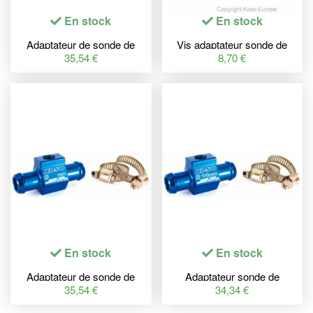
En stock
En stock
Adaptateur de sonde de
Vis adaptateur sonde de
température d'eau Koso
température d'huile
35,54 €
8,70 €
pour durite Ø26mm
M14x1,5x15mm Koso
En stock
En stock
Adaptateur de sonde de
Adaptateur sonde de
température d'eau Koso
températue d'eau Koso
35,54 €
34,34 €
pour durite Ø22mm
durite Ø14mm