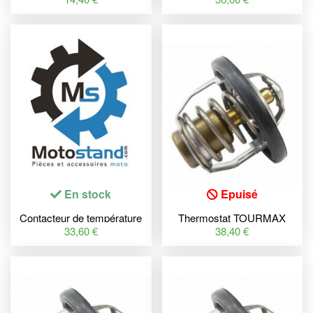
R600
R600
En stock
Epuisé
Contacteur de température
Thermostat TOURMAX
TOURMAX Yamaha
Yamaha
33,60 €
38,40 €