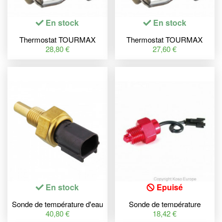
En stock
En stock
Thermostat TOURMAX
Thermostat TOURMAX
Suzuki
Suzuki
28,80 €
27,60 €
En stock
Epuisé
Sonde de température d'eau
Sonde de température
TOURMAX - HONDA
M14xP1.5 - 150°C Koso
40,80 €
18,42 €
CB650
universelle