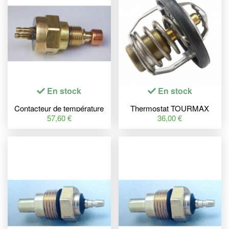
En stock
En stock
Contacteur de température
Thermostat TOURMAX
radiateur TOURMAX
Yamaha
57,60 €
36,00 €
Kawasaki ZZR600