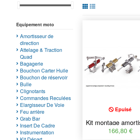
Equipement moto
Amortisseur de
direction
Attelage & Traction
Quad
Bagagerie
Bouchon Carter Huile
Bouchon de réservoir
Bulle
Clignotants
Commandes Reculées
Elargisseur De Voie
Epuisé
Feu arrière
Grab Bar
Kit montage amorti
Insert De Cadre
de direction Y
166,80 €
Instrumentation
Kit Départ