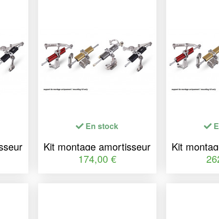
En stock
E
sseur
Kit montage amortisseur
Kit montag
SS
de direction YSS
de dir
174,00 €
26