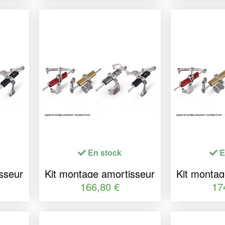
En stock
E
sseur
Kit montage amortisseur
Kit montag
SS
de direction YSS
de dir
166,80 €
17