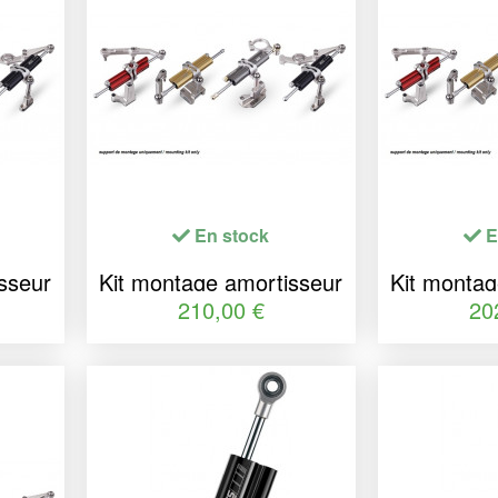
En stock
E
sseur
Kit montage amortisseur
Kit montag
SS
de direction YSS
de dir
210,00 €
20