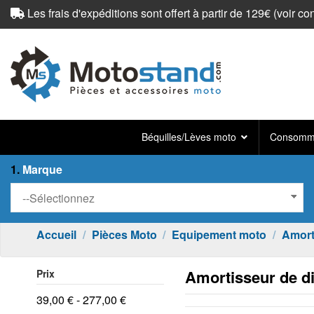
Les frais d'expéditions sont offert à partir de 129€ (
voir co
Béquilles/Lèves moto
Consomma
1.
Marque
Accueil
Pièces Moto
Equipement moto
Amort
Amortisseur de di
Prix
39,00 € - 277,00 €