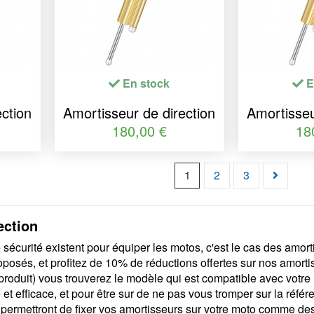
En stock
E
ction
Amortisseur de direction
Amortisseu
 or
YSS course 150 or
YSS co
180,00 €
18
1
2
3
ection
écurité existent pour équiper les motos, c'est le cas des amort
oposés, et profitez de 10% de réductions offertes sur nos amort
 produit) vous trouverez le modèle qui est compatible avec votre 
et efficace, et pour être sur de ne pas vous tromper sur la réf
 permettront de fixer vos amortisseurs sur votre moto comme des 