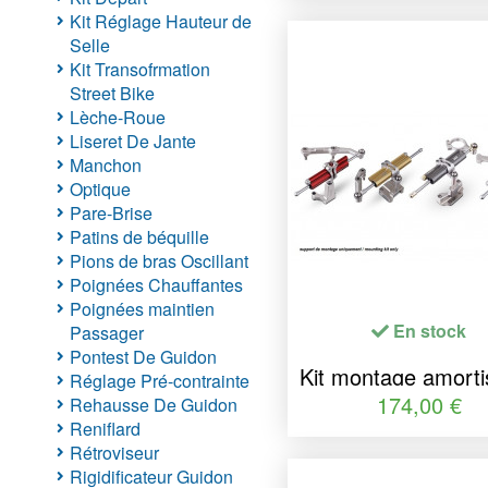
Kit Réglage Hauteur de
Selle
Kit Transofrmation
Street Bike
Lèche-Roue
Liseret De Jante
Manchon
Optique
Pare-Brise
Patins de béquille
Pions de bras Oscillant
Poignées Chauffantes
Poignées maintien
En stock
Passager
Pontest De Guidon
Kit montage amorti
Réglage Pré-contrainte
de direction Y
174,00 €
Rehausse De Guidon
Reniflard
Rétroviseur
Rigidificateur Guidon