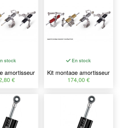
n stock
En stock
e amortisseur
Kit montage amortisseur
ection YSS
de direction YSS
2,80 €
174,00 €