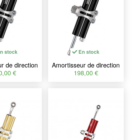
n stock
En stock
r de direction
Amortisseur de direction
se 150 noir
YSS course 90 noir
0,00 €
198,00 €