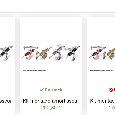
En stock
sseur
Kit montage amortisseur
Kit montag
SS
de direction YSS
de dir
202,80 €
17