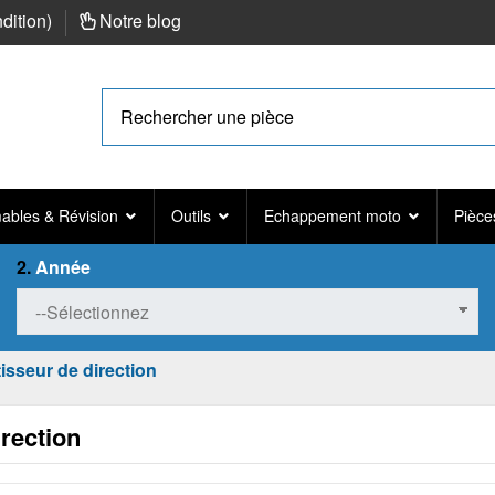
ndition
)
Notre blog
bles & Révision
Outils
Echappement moto
Pièce
2.
Année
isseur de direction
rection