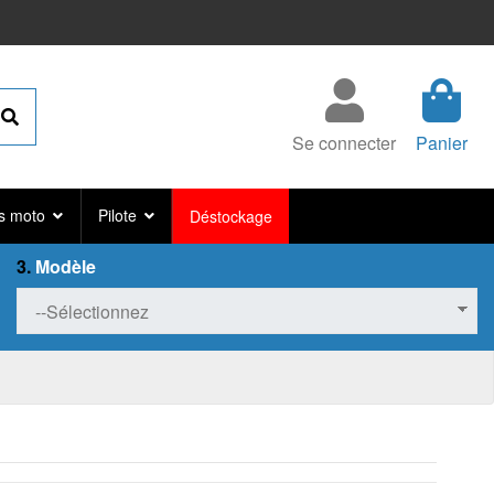
Se connecter
Panier
s moto
Pilote
Déstockage
3.
Modèle