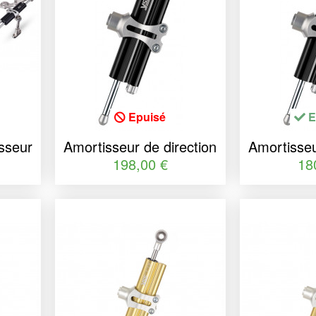
Epuisé
E
sseur
Amortisseur de direction
Amortisseu
SS
YSS course 120 noir
YSS cour
198,00 €
18