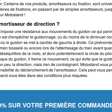
r. Certains de nos produits, amortisseurs ou fixation, sont unive
ièces de fixations, en passant par de simples amortisseurs, jusq
ur Motostand !
mortisseur de direction ?
n impose une résistance aux mouvements du guidon ce qui perme
ance est d'empêcher le guidonnage, ou du moins de le diminuer c
où le guidon se met à osciller de gauche à droite. Ce phénomè
rrain bosselé ou encore lors de l'atterrissage du train avant qu
séquilibre de la moto, et donc potentiellement la chute du pilote.
ue du guidon, il freine ce mouvement, ce qui évite que le gui
'un peu la direction, mais rien de contraignant. Motostand vous 
ensibilité du déclenchement de l'amortisseur. Cela peut vous per
quand vous êtes dans des conditions plus risquées.
0% SUR VOTRE PREMIÈRE COMMANDE