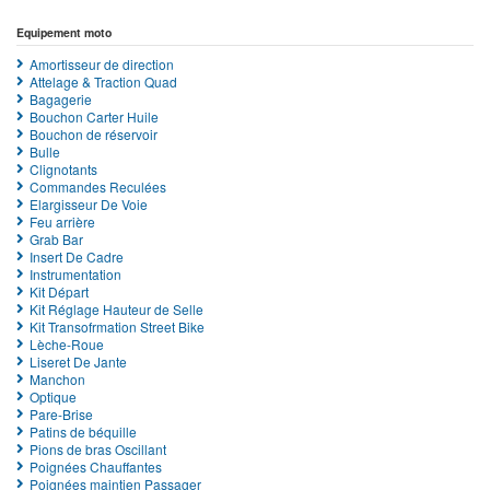
Equipement moto
Amortisseur de direction
Attelage & Traction Quad
Bagagerie
Bouchon Carter Huile
Bouchon de réservoir
Bulle
Clignotants
Commandes Reculées
Elargisseur De Voie
Feu arrière
Grab Bar
Insert De Cadre
Instrumentation
Kit Départ
Kit Réglage Hauteur de Selle
Kit Transofrmation Street Bike
Lèche-Roue
Liseret De Jante
Manchon
Optique
Pare-Brise
Patins de béquille
Pions de bras Oscillant
Poignées Chauffantes
Poignées maintien Passager