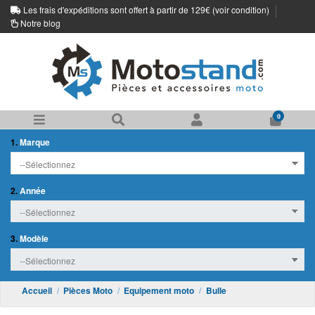
Les frais d'expéditions sont offert à partir de 129€ (
voir condition
)
Notre blog
0
1.
Marque
2.
Année
3.
Modèle
Accueil
Pièces Moto
Equipement moto
Bulle