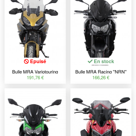
Epuisé
En stock
Bulle MRA Variotouring
Bulle MRA Racing ''NRN''
''VTM'' clair BMW F900XR
noir Kawasaki Z900
191,76 €
166,26 €