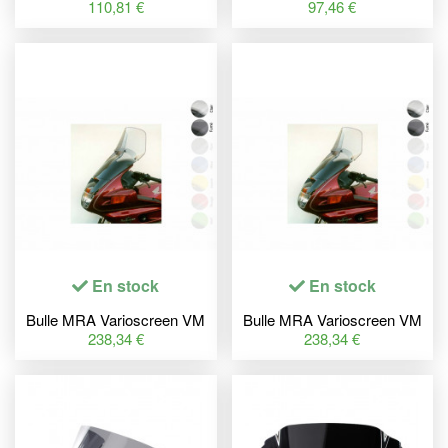
Yamaha FZ1 S Fazer
Bike SH - BMW R1200R
110,81 €
97,46 €
En stock
En stock
Bulle MRA Varioscreen VM
Bulle MRA Varioscreen VM
avec spoiler - Honda
avec spoiler - Honda
238,34 €
238,34 €
ST1100 Pan European
ST1100 Pan European