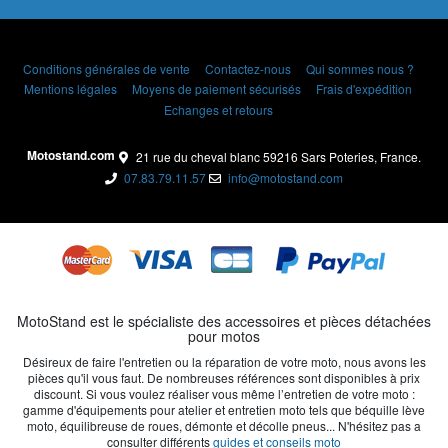
Conditions générales de vente
Contactez-nous
Qui sommes nous ?
Mentions légales
Moyens de paiement sécurisés
Frais d'expédition
Echanges et retours
Motostand.com
21 rue du cheval blanc 59216 Sars Poteries, France.
07.83.79.11.57
info@motostand.com
MotoStand est le spécialiste des accessoires et pièces détachées
pour motos
Désireux de faire l'entretien ou la réparation de votre moto, nous avons les
pièces qu'il vous faut. De nombreuses références sont disponibles à prix
discount. Si vous voulez réaliser vous même l’entretien de votre moto :
gamme d'équipements pour atelier et entretien moto tels que béquille lève
moto, équilibreuse de roues, démonte et décolle pneus... N'hésitez pas a
consulter différents
guides et conseils moto