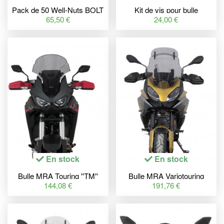
Pack de 50 Well-Nuts BOLT
Kit de vis pour bulle
50 pièces
OXFORD argent
65,50 €
24,00 €
En stock
En stock
Bulle MRA Touring ''TM''
Bulle MRA Variotouring
fumé Honda CRF1100
''VTM'' fumé BMW F900XR
144,08 €
191,76 €
Africa Twin