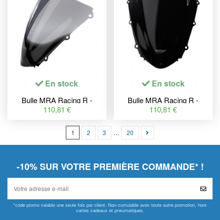
En stock
En stock
Bulle MRA Racing R -
Bulle MRA Racing R -
Honda CBR1000RR
Honda CBR1000RR
110,81 €
110,81 €
Fireblade
Fireblade
1
2
3
…
20
-10% SUR VOTRE PREMIÈRE COMMANDE* !
*code promo valable une seule fois par client. Non cumulable avec toute autre promotion, hors
cartes cadeaux et pneumatiques.