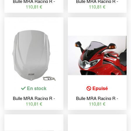
Bulle MRA Racing R -
Bulle MRA Racing R -
Suzuki GSX-R1000
Suzuki GSX-R1000
110,81 €
110,81 €
En stock
Epuisé
Bulle MRA Racing R -
Bulle MRA Racing R -
Aprilia RSV1000/R/Factory
Triumph Sprint ST 1050
110,81 €
110,81 €