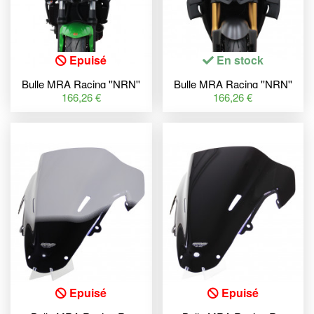
Epuisé
En stock
Bulle MRA Racing ''NRN''
Bulle MRA Racing ''NRN''
noir Kawasaki Z650
fumé Ducati Streetfighter
166,26 €
166,26 €
V4/S
Epuisé
Epuisé