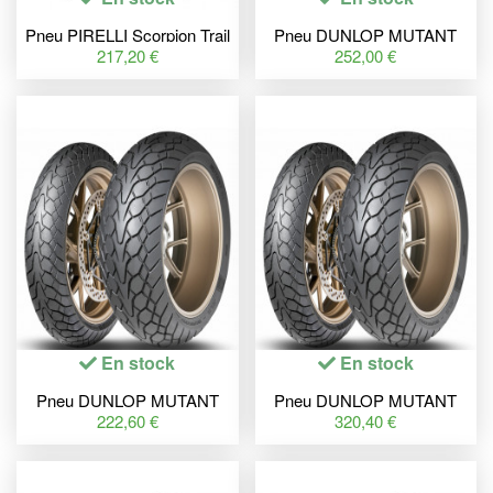
Pneu PIRELLI Scorpion Trail
Pneu DUNLOP MUTANT
II (F)(D) STD + Ducati
120/70 ZR 17 M/C (58W) TL
217,20 €
252,00 €
Multistrada Enduro 120/70
M+S
ZR 19 M/C...
En stock
En stock
Pneu DUNLOP MUTANT
Pneu DUNLOP MUTANT
110/70 ZR 17 M/C (54W) TL
170/60 ZR 17 M/C (72W) TL
222,60 €
320,40 €
M+S
M+S