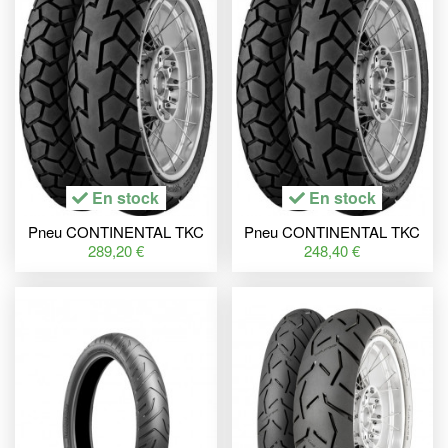
En stock
En stock
Pneu CONTINENTAL TKC
Pneu CONTINENTAL TKC
70 160/60 ZR 17 M/C (69W)
70 120/70 ZR 17 M/C (58W)
289,20 €
248,40 €
TL M+S
TL M+S