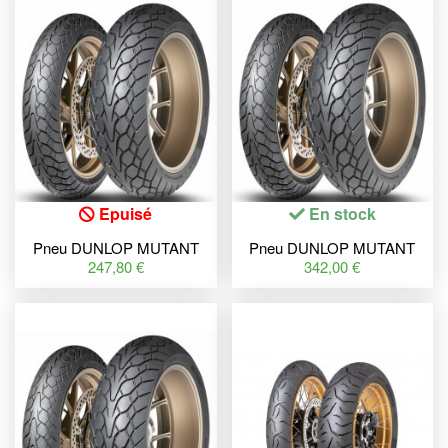
Epuisé
En stock
Pneu DUNLOP MUTANT
Pneu DUNLOP MUTANT
120/70 ZR 19 M/C 60W TL
180/55 ZR 17 M/C (73W) TL
247,80 €
342,00 €
M+S
M+S