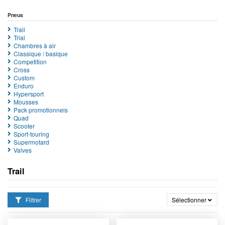
Pneus
Trail
Trial
Chambres à air
Classique / basique
Competition
Cross
Custom
Enduro
Hypersport
Mousses
Pack promotionnels
Quad
Scooter
Sport-touring
Supermotard
Valves
Trail
Filtrer
Sélectionner