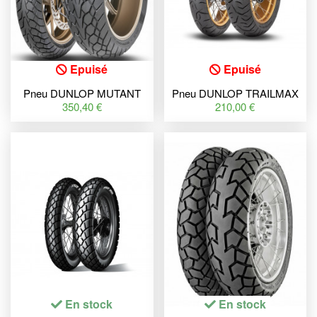
Epuisé
Epuisé
Pneu DUNLOP MUTANT
Pneu DUNLOP TRAILMAX
190/55 ZR 17 M/C (75W) TL
MERIDIAN 90/90 V 21 M/C
350,40 €
210,00 €
M+S
(54V) TL
En stock
En stock