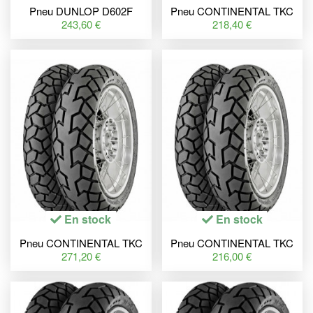
Pneu DUNLOP D602F
Pneu CONTINENTAL TKC
100/90-18 M/C 56P TL
70 120/70 R 19 60V TL M+S
243,60 €
218,40 €
En stock
En stock
Pneu CONTINENTAL TKC
Pneu CONTINENTAL TKC
70 150/70 R 17 69V TL M+S
70 110/80 R 19 59V TL M+S
271,20 €
216,00 €