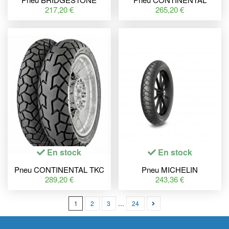
BATTLAX A41 100/90-19
ContiTrailAttack 3 150/70 R
217,20 €
265,20 €
M/C 57V TL
18 M/C 70V TL
En stock
En stock
Pneu CONTINENTAL TKC
Pneu MICHELIN
70 170/60 R 17 72V TL M+S
SCORCHER ADVENTURE
289,20 €
243,36 €
H-D Pan America 120/70 R
19 M/C 60V TL
1
2
3
…
24