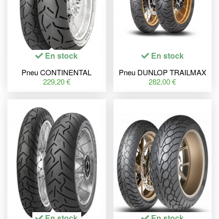
En stock
En stock
Pneu CONTINENTAL
Pneu DUNLOP TRAILMAX
ContiTrailAttack 3 120/70 R
MERIDIAN 170/60 ZR 17
229,20 €
282,00 €
19 M/C 60V TL
M/C 72W TL
En stock
En stock