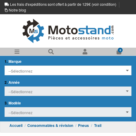
Les frais d'expéditions sont offert à partir de 129€ (
voir condition
)
Notre blog
0
1.
Marque
2.
Année
3.
Modèle
Accueil
Consommables & révision
Pneus
Trail