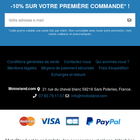
-10% SUR VOTRE PREMIÈRE COMMANDE* !
*code promo valable une seule fois par client. Non cumulable avec toute autre promotion, hors
cartes cadeaux et pneumatiques.
Conditions générales de vente
Contactez-nous
Qui sommes nous ?
Mentions légales
Moyens de paiement sécurisés
Frais d'expédition
Echanges et retours
Motostand.com
21 rue du cheval blanc 59216 Sars Poteries, France.
07.83.79.11.57
info@motostand.com