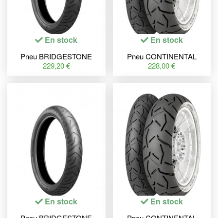
En stock
En stock
Pneu BRIDGESTONE
Pneu CONTINENTAL
BATTLAX A41 90/90 V 21
ContiTrailAttack 3 110/80 R
229,20 €
228,00 €
M/C (54V) TL
19 M/C 59V TL
En stock
En stock
Pneu BRIDGESTONE
Pneu CONTINENTAL