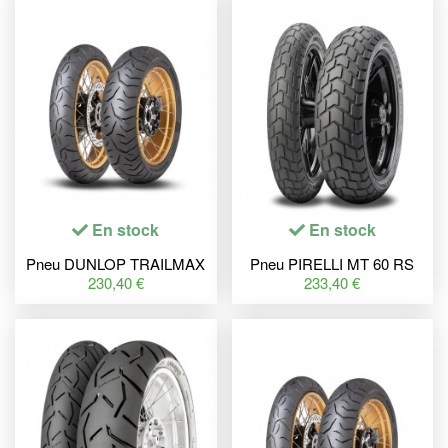
En stock
En stock
Pneu DUNLOP TRAILMAX
Pneu PIRELLI MT 60 RS
MERIDIAN 100/90-19 M/C
(F) STD + Ducati Scrambler
230,40 €
233,40 €
57V TL
Classic/400/800 110/80 R
18 M/C 58H TL