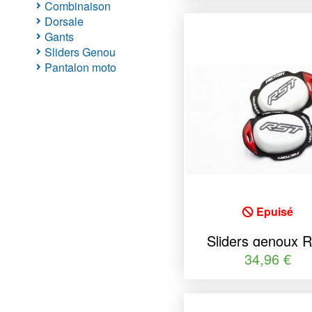
Combinaison
Dorsale
Gants
Sliders Genou
Pantalon moto
Epuisé
Sliders genoux 
Factory
34,96 €