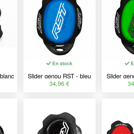
En stock
E
 blanc
Slider genou RST - bleu
Slider gen
taille unique
fluo ta
34,96 €
34