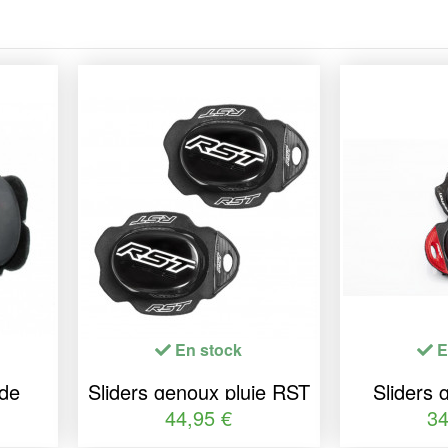
En stock
E
 de
Sliders genoux pluie RST
Sliders
o sur
Factory
Fa
44,95 €
34