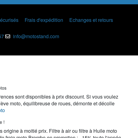
écurisés
Frais d'expédition
Echanges et retours
57
info@motostand.com
otos
rences sont disponibles à prix discount. Si vous voulez
 lève moto, équilibreuse de roues, démonte et décolle
oto
e !
igine à moitié prix. Filtre à air ou filtre à Huile moto
de frein moto Brembo en promotion : - 15% toute l'année