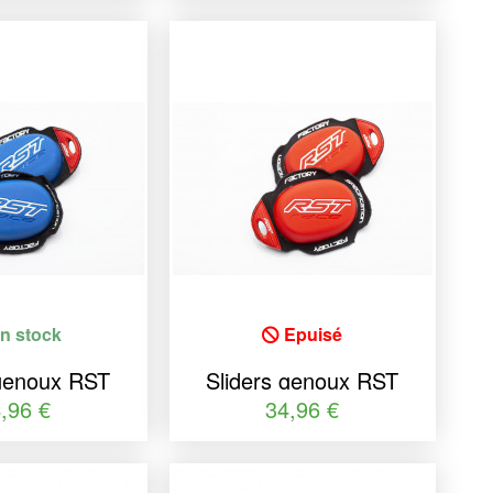
n stock
Epuisé
 genoux RST
Sliders genoux RST
ctory
Factory
,96 €
34,96 €