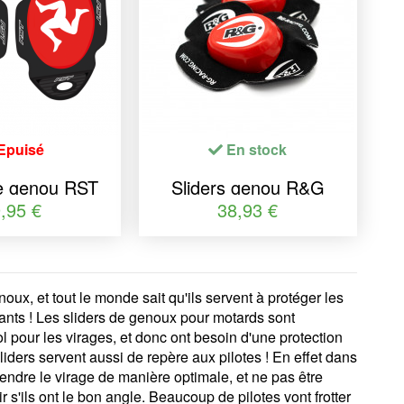
Epuisé
En stock
de genou RST
Sliders genou R&G
ies Manx Red
RACING Aero
,95 €
38,93 €
oux, et tout le monde sait qu'ils servent à protéger les
tants ! Les sliders de genoux pour motards sont
ol pour les virages, et donc ont besoin d'une protection
ders servent aussi de repère aux pilotes ! En effet dans
rendre le virage de manière optimale, et ne pas être
s'ils ont le bon angle. Beaucoup de pilotes vont frotter