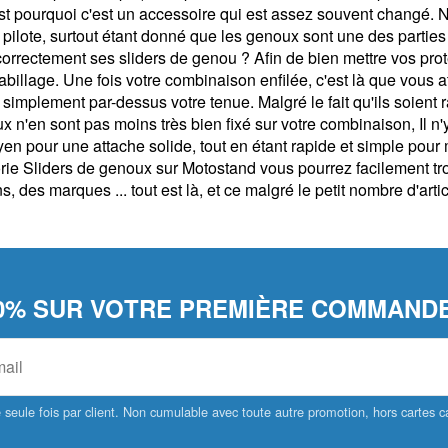
c'est pourquoi c'est un accessoire qui est assez souvent changé.
e pilote, surtout étant donné que les genoux sont une des partie
rrectement ses sliders de genou ? Afin de bien mettre vos pr
habillage. Une fois votre combinaison enfilée, c'est là que vous 
t simplement par-dessus votre tenue. Malgré le fait qu'ils soient
x n'en sont pas moins très bien fixé sur votre combinaison, Il n
yen pour une attache solide, tout en étant rapide et simple pour
e Sliders de genoux sur Motostand vous pourrez facilement trouve
 des marques ... tout est là, et ce malgré le petit nombre d'artic
0% SUR VOTRE PREMIÈRE COMMANDE
seule fois par client. Non cumulable avec toute autre promotion, hors cartes