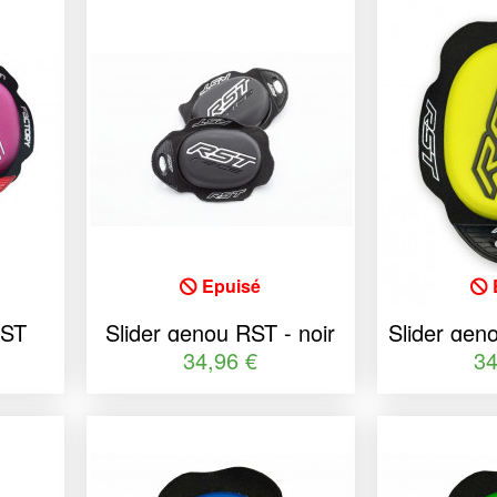
Epuisé
RST
Slider genou RST - noir
Slider gen
taille unique
fluo ta
34,96 €
34