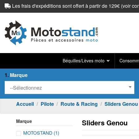
Les frais d'expéditions sont offert à partir de 129€ (
voir co
Béquilles/Lèves moto
Consomma
1.
Marque
Accueil
Pilote
Route & Racing
Sliders Genou
Sliders Genou
Marque
MOTOSTAND
(1)