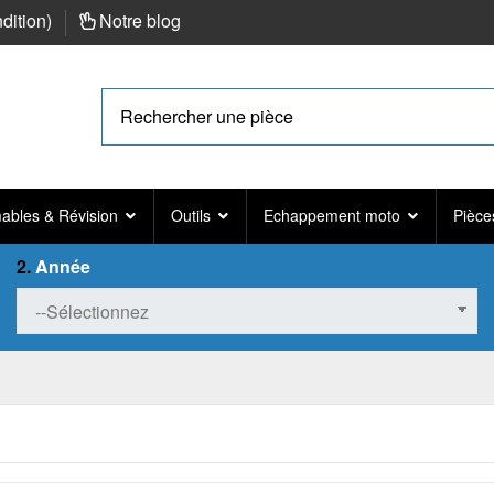
ndition
)
Notre blog
bles & Révision
Outils
Echappement moto
Pièce
2.
Année