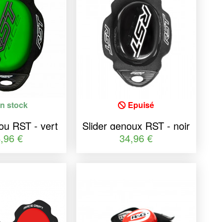
n stock
Epuisé
ou RST - vert
Slider genoux RST - noir
ille unique
mat taille unique
,96 €
34,96 €