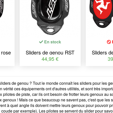
En stock
 rose
Sliders de genou RST
Sliders 
Factory Reverse Velcro -
Flag Ser
44,95 €
39
piste mouillée
sliders de genou ? Tout le monde connaît les sliders pour les gen
vérité ces équipements ont d'autres utilités, et sont très impor
pilotes de piste, car ils ont besoin de frotter leurs genoux au s
 genoux ! Mais ce que beaucoup ne savent pas, c'est que les sli
avent à quel angle ils doivent mettre leurs genoux pour pouvoir p
coude par exemple). Les pilotes se servent du slider pour savoir 