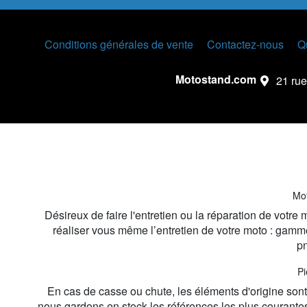
Conditions générales de vente
Contactez-nous
Q
Motostand.com
21 rue
Mot
Désireux de faire l'entretien ou la réparation de votr
réaliser vous même l’entretien de votre moto : gamme
pn
Pi
En cas de casse ou chute, les éléments d'origine sont r
nous gardons en stock les références les plus courante