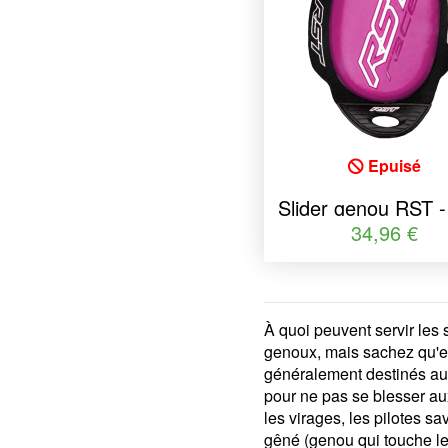
Epuisé
Slider genou RST -
taille unique
34,96 €
À quoi peuvent servir les 
genoux, mais sachez qu'en 
généralement destinés aux 
pour ne pas se blesser aux
les virages, les pilotes s
gêné (genou qui touche le 