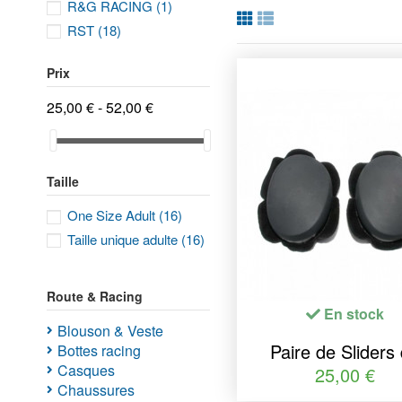
R&G RACING
(1)
RST
(18)
Prix
25,00 € - 52,00 €
Taille
One Size Adult
(16)
Taille unique adulte
(16)
Route & Racing
En stock
Blouson & Veste
Paire de Sliders
Bottes racing
Casques
genoux pilote mot
25,00 €
Chaussures
Piste