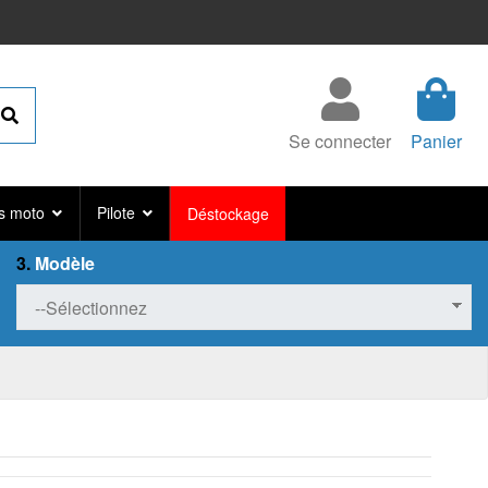
Se connecter
Panier
s moto
Pilote
Déstockage
3.
Modèle