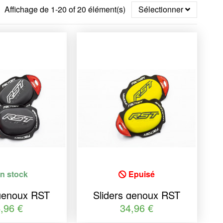
Affichage de 1-20 of 20 élément(s)
Sélectionner
n stock
Epuisé
 genoux RST
Sliders genoux RST
ctory
Factory
,96 €
34,96 €