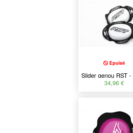
Epuisé
Slider genou RST -
taille unique
34,96 €