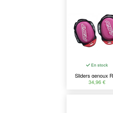
En stock
Sliders genoux 
Factory
34,96 €