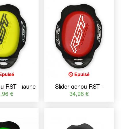
Epuisé
Epuisé
ou RST - jaune
Slider genou RST -
ille unique
rouge taille unique
,96 €
34,96 €