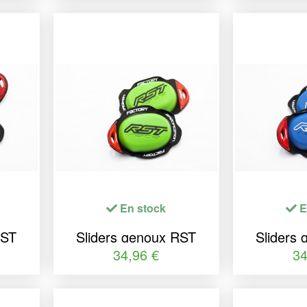
En stock
E
RST
Sliders genoux RST
Sliders
Factory
Fa
34,96 €
34