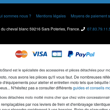
ui sommes nous ?
Mentions légales
Moyens de paiement s
 du cheval blanc 59216 Sars Poteries, France.
07.83.79.11.
oStand est le spécialiste des accessoires et pièces détachées pour m
e moto, nous avons les pièces qu'il vous faut. De nombreuses réfé
 d'équipements pour atelier et entretien moto tels que béquille
eus... N'hésitez pas a consulter différents
guides et conseils m
èces détachées moto moitié moins cher que chez votre concessionnair
emplaçables par nos leviers de frein et d'embrayage identiques or
s pour répondre rapidement à vos besoins. Paire de plaquettes 