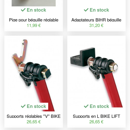
En stock
En stock
Pige pour béquille réglable
Adaptateurs BIHR béquille
Extrem Racing Factory
avant - 6pcs
11,99 €
31,20 €
En stock
En stock
Supports réglables ''V'' BIKE
Supports en L BIKE LIFT
LIFT
pour béquilles RS-17
26,65 €
26,65 €