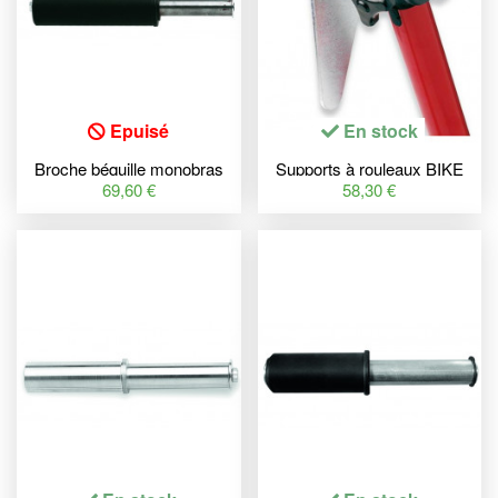
Epuisé
En stock
Broche béquille monobras
Supports à rouleaux BIKE
BIHR Home Track Ø53mm
LIFT pour béquille 892015
69,60 €
58,30 €
BMW