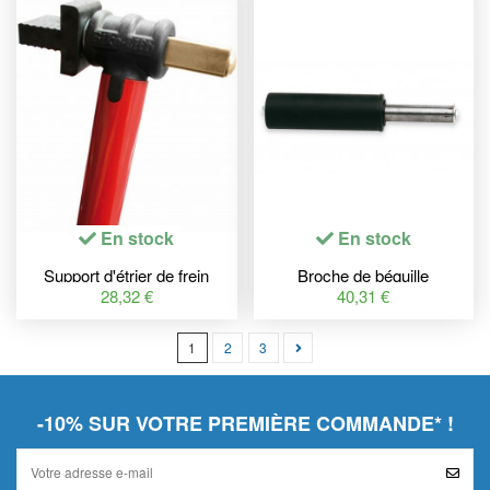
En stock
En stock
Support d'étrier de frein
Broche de béquille
radiaux BIKE LIFT pour
monobras BIKE LIFT
28,32 €
40,31 €
béquille 892157
Ø40,0mm aluminium +
nylon Ducati
1
2
3
-10% SUR VOTRE PREMIÈRE COMMANDE* !