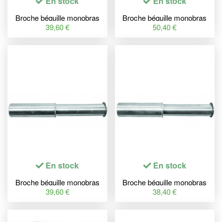
En stock
En stock
Broche béquille monobras
Broche béquille monobras
BIHR Home Track Ø30mm
BIHR Home Track Ø40mm
39,60 €
50,40 €
Ducati
Ducati 1098/1198
En stock
En stock
Broche béquille monobras
Broche béquille monobras
BIHR Home Track Ø29mm
BIHR Home Track Ø30mm
39,60 €
38,40 €
Honda
BMW F650, F800