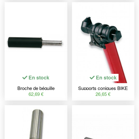
En stock
En stock
Broche de béquille
Supports coniques BIKE
monobras BIKE LIFT
LIFT pour béquilles 892015
62,69 €
26,65 €
Ø52,9mm aluminium +
et 892026
nylon BMW K1200/K1300
R/S -RT/ST