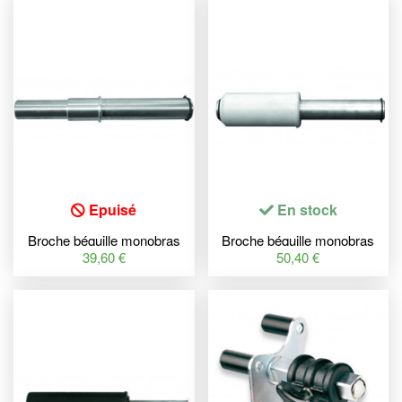
Epuisé
En stock
Broche béquille monobras
Broche béquille monobras
BIHR Home Track
BIHR Home Track
39,60 €
50,40 €
Ø22/26mm Ducati
Ø42,3mm MV
Agusta/Ducati