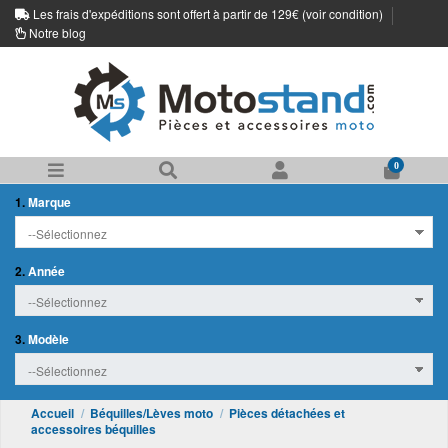
Les frais d'expéditions sont offert à partir de 129€ (
voir condition
)
Notre blog
0
1.
Marque
2.
Année
3.
Modèle
Accueil
Béquilles/Lèves moto
Pièces détachées et
accessoires béquilles