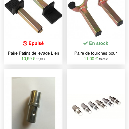
Epuisé
En stock
Paire Patins de levage L en
Paire de fourches pour
Caoutchouc pour Béquille
Béquille de Stand en forme
10,99 €
11,00 €
16,99 €
19,00 €
Stand arrière
V ou Y - Axe carré