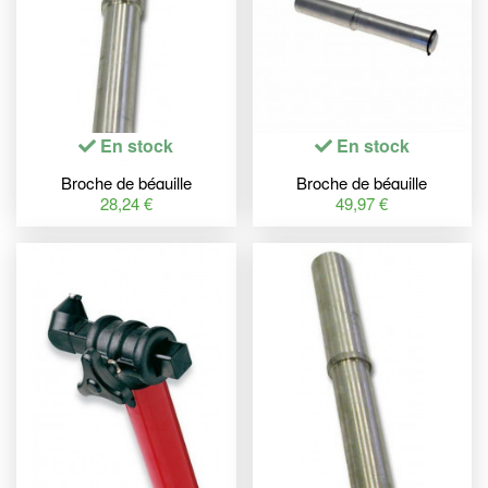
En stock
En stock
Broche de béquille
Broche de béquille
monobras BIKE LIFT
monobras BIKE LIFT
28,24 €
49,97 €
Ø27,5mm aluminium
Ø18,1mm aluminium Honda
Triumph
CB1000R