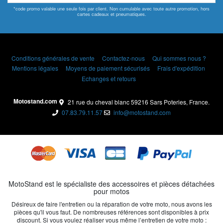
*code promo valable une seule fois par client. Non cumulable avec toute autre promotion, hors
cartes cadeaux et pneumatiques.
Conditions générales de vente
Contactez-nous
Qui sommes nous ?
Mentions légales
Moyens de paiement sécurisés
Frais d'expédition
Echanges et retours
Motostand.com
21 rue du cheval blanc 59216 Sars Poteries, France.
07.83.79.11.57
info@motostand.com
MotoStand est le spécialiste des accessoires et pièces détachées
pour motos
Désireux de faire l'entretien ou la réparation de votre moto, nous avons les
pièces qu'il vous faut. De nombreuses références sont disponibles à prix
discount. Si vous voulez réaliser vous même l’entretien de votre moto :