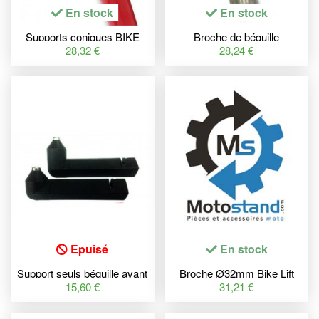
En stock
En stock
Supports coniques BIKE
Broche de béquille
LIFT pour béquilles 892015
monobras BIKE LIFT
28,32 €
28,24 €
spécifique Yamaha
Ø28,7mm aluminium Honda
Epuisé
En stock
Support seuls béquille avant
Broche Ø32mm Bike Lift
BIHR Home Track coniques
pour béquille arrière
15,60 €
31,21 €
assymétriques
monobras Ducati