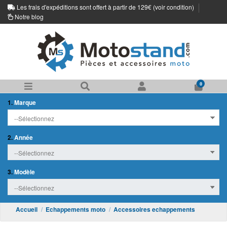
Les frais d'expéditions sont offert à partir de 129€ (
voir condition
)
Notre blog
0
1.
Marque
2.
Année
3.
Modèle
Accueil
Echappements moto
Accessoires echappements