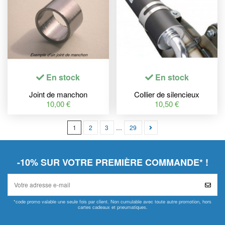
En stock
En stock
Joint de manchon
Collier de silencieux
TECNIUM 45.3X50X35MM
TECNIGAS E-NOX
10,00 €
10,50 €
1
2
3
…
29
-10% SUR VOTRE PREMIÈRE COMMANDE* !
*code promo valable une seule fois par client. Non cumulable avec toute autre promotion, hors
cartes cadeaux et pneumatiques.