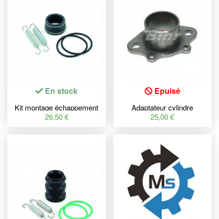
En stock
Epuisé
Kit montage échappement
Adaptateur cylindre
BOLT Yamaha YZ125
échappement YASUNI
26,50 €
25,00 €
Carrera C2 réf. 746335