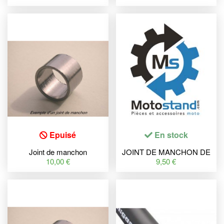
Fast Fit - pack 2 & 4 temps
25.4X31.4X25MM
Epuisé
En stock
Joint de manchon
JOINT DE MANCHON DE
TECNIUM
POT D'ECHAPPEMENT
10,00 €
9,50 €
38.5X42.5X30MM
TECNIGAS POUR E-NOX