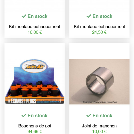
En stock
En stock
Kit montage échappement
Kit montage échappement
BOLT KTM SX50
BOLT KTM SX
16,00 €
24,50 €
En stock
En stock
Bouchons de pot
Joint de manchon
d'échappement TWIN AIR
TECNIUM
94,66 €
10,00 €