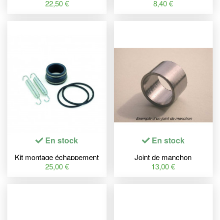
BOLT KTM SX65/85
BIHR 57mm
22,50 €
8,40 €
En stock
En stock
Kit montage échappement
Joint de manchon
BOLT Yamaha YZ250
TECNIUM
25,00 €
13,00 €
D'ECHAPPEMENT