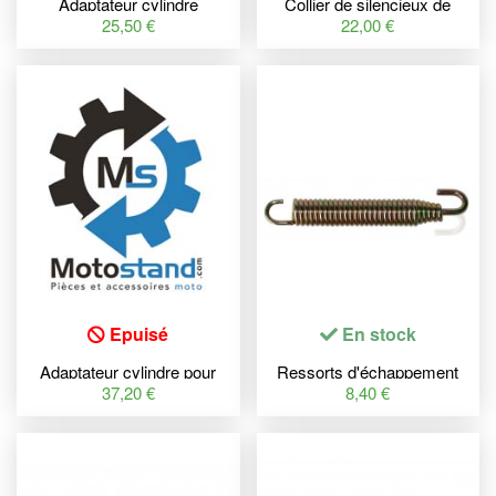
Adaptateur cylindre
Collier de silencieux de
échappement YASUNI
rechange Yasuni pour tous
25,50 €
22,00 €
Carrera 16 réf. 746333
modèles
Epuisé
En stock
Adaptateur cylindre pour
Ressorts d'échappement
échappement Yasuni R2
BIHR 75mm
37,20 €
8,40 €