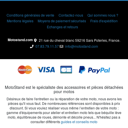
Conditions générales de vente
Contactez-nous
Qui sommes nous ?
Mentions légales
Moyens de paiement sécurisés
Frais d'expédition
Echanges et retours
Motostand.com
21 rue du cheval blanc 59216 Sars Poteries, France.
07.83.79.11.57
info@motostand.com
MotoStand est le spécialiste des accessoires et pièces détachées
pour motos
Désireux de faire l'entretien ou la réparation de votre moto, nous avons les
pièces qu'il vous faut. De nombreuses références sont disponibles à prix
discount. Si vous voulez réaliser vous même l’entretien de votre moto :
gamme d'équipements pour atelier et entretien moto tels que béquille lève
moto, équilibreuse de roues, démonte et décolle pneus... N'hésitez pas a
consulter différents
guides et conseils moto