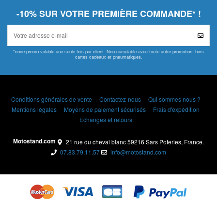
-10% SUR VOTRE PREMIÈRE COMMANDE* !
*code promo valable une seule fois par client. Non cumulable avec toute autre promotion, hors
cartes cadeaux et pneumatiques.
Conditions générales de vente
Contactez-nous
Qui sommes nous ?
Mentions légales
Moyens de paiement sécurisés
Frais d'expédition
Echanges et retours
Motostand.com
21 rue du cheval blanc 59216 Sars Poteries, France.
07.83.79.11.57
info@motostand.com