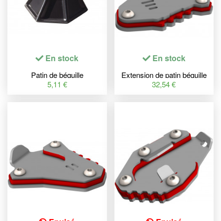
En stock
En stock
Patin de béquille
Extension de patin béquille
RACETECH oversize - Beta
latérale CROSS-PRO
5,11 €
32,54 €