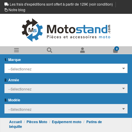
Les frais d'expéditions sont offert à partir de 129€ (
voir condition
)
Notre blog
0
1.
Marque
2.
Année
3.
Modèle
Accueil
Pièces Moto
Equipement moto
Patins de
béquille