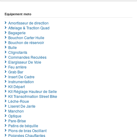
Equipement moto
Amortisseur de direction
Attelage & Traction Quad
Bagagerie
Bouchon Carter Huile
Bouchon de réservoir
Bulle
Clignotants
Commandes Reculées
Elargisseur De Voie
Feu arrière
Grab Bar
Insert De Cadre
Instrumentation
Kit Départ
Kit Réglage Hauteur de Selle
Kit Transofrmation Street Bike
Lèche-Roue
Liseret De Jante
Manchon
Optique
Pare-Brise
Patins de béquille
Pions de bras Oscillant
Poignées Chauffantes