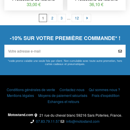
RACETECH jaune
RACETECH blanc Honda
33,00 €
36,10 €
Husqvarna TC85
CRF250R/450R
1
2
3
…
12
-10% SUR VOTRE PREMIÈRE COMMANDE* !
*code promo valable une seule fois par client. Non cumulable avec toute autre promotion, hors
cartes cadeaux et pneumatiques.
Conditions générales de vente
Contactez-nous
Qui sommes nous ?
Mentions légales
Moyens de paiement sécurisés
Frais d'expédition
Echanges et retours
Motostand.com
21 rue du cheval blanc 59216 Sars Poteries, France.
07.83.79.11.57
info@motostand.com