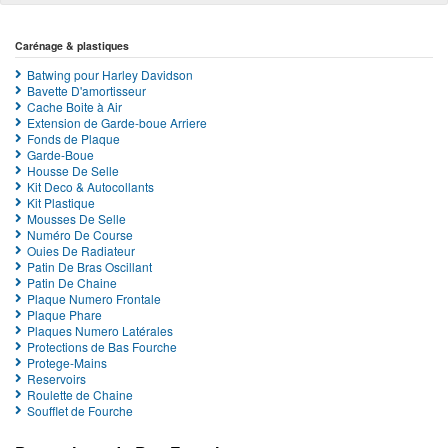
Carénage & plastiques
Batwing pour Harley Davidson
Bavette D'amortisseur
Cache Boite à Air
Extension de Garde-boue Arriere
Fonds de Plaque
Garde-Boue
Housse De Selle
Kit Deco & Autocollants
Kit Plastique
Mousses De Selle
Numéro De Course
Ouies De Radiateur
Patin De Bras Oscillant
Patin De Chaine
Plaque Numero Frontale
Plaque Phare
Plaques Numero Latérales
Protections de Bas Fourche
Protege-Mains
Reservoirs
Roulette de Chaine
Soufflet de Fourche