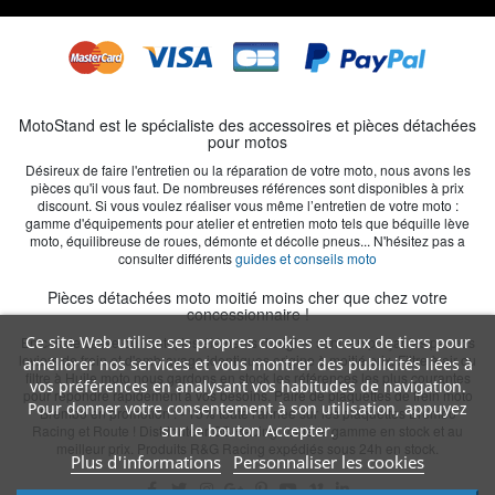
MotoStand est le spécialiste des accessoires et pièces détachées
pour motos
Désireux de faire l'entretien ou la réparation de votre moto, nous avons les
pièces qu'il vous faut. De nombreuses références sont disponibles à prix
discount. Si vous voulez réaliser vous même l’entretien de votre moto :
gamme d'équipements pour atelier et entretien moto tels que béquille lève
moto, équilibreuse de roues, démonte et décolle pneus... N'hésitez pas a
consulter différents
guides et conseils moto
Pièces détachées moto moitié moins cher que chez votre
concessionnaire !
Ce site Web utilise ses propres cookies et ceux de tiers pour
En cas de casse ou chute, les éléments d'origine sont remplaçables par nos
leviers de frein et d'embrayage identiques origine à moitié prix. Filtre à air ou
améliorer nos services et vous montrer des publicités liées à
filtre à Huile moto nous gardons en stock les références les plus courantes
vos préférences en analysant vos habitudes de navigation.
pour répondre rapidement à vos besoins. Paire de plaquettes de frein moto
Pour donner votre consentement à son utilisation, appuyez
Brembo en promotion : - 15% toute l'année sur les plaquettes Brembo
sur le bouton Accepter.
Racing et Route ! Distributeur GB Racing, toute la gamme en stock et au
meilleur prix. Produits R&G Racing expédiés sous 24h en stock.
Plus d'informations
Personnaliser les cookies