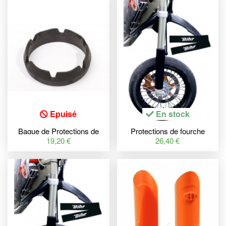
Epuisé
En stock
Bague de Protections de
Protections de fourche
fourche TECNIUM noir
BIHR Néoprène
19,20 €
26,40 €
KTM/Husaberg/Husqvarna
Ø45mm/400mm