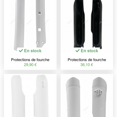
En stock
En stock
Protections de fourche
Protections de fourche
RACETECH blanc Yamaha
RACETECH couleur origine
29,90 €
36,10 €
YZ85
(2016) Kawasaki
KX250F/450F