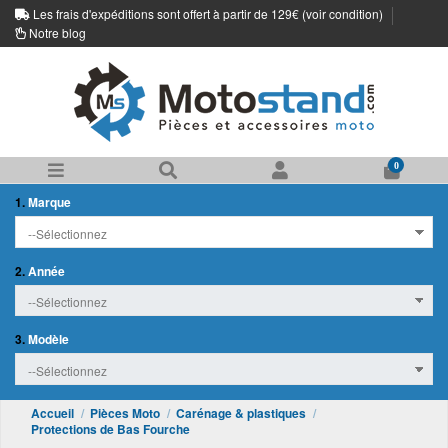
Les frais d'expéditions sont offert à partir de 129€ (
voir condition
)
Notre blog
0
1.
Marque
2.
Année
3.
Modèle
Accueil
Pièces Moto
Carénage & plastiques
Protections de Bas Fourche