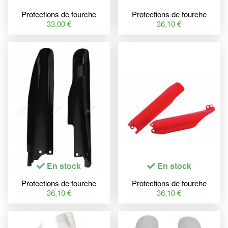
Protections de fourche
Protections de fourche
RACETECH blanc KTM
RACETECH rouge Gas
33,00 €
36,10 €
SX85
Gas
En stock
En stock
Protections de fourche
Protections de fourche
RACETECH noir Suzuki
RACETECH rouge Honda
36,10 €
36,10 €
RM-Z250/450
CRF450R/RX