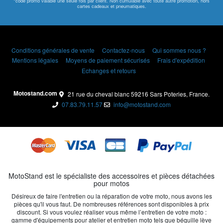
*code promo valable une seule fois par client. Non cumulable avec toute autre promotion, hors
cartes cadeaux et pneumatiques.
Conditions générales de vente
Contactez-nous
Qui sommes nous ?
Mentions légales
Moyens de paiement sécurisés
Frais d'expédition
Echanges et retours
Motostand.com
21 rue du cheval blanc 59216 Sars Poteries, France.
07.83.79.11.57
info@motostand.com
MotoStand est le spécialiste des accessoires et pièces détachées
pour motos
Désireux de faire l'entretien ou la réparation de votre moto, nous avons les
pièces qu'il vous faut. De nombreuses références sont disponibles à prix
discount. Si vous voulez réaliser vous même l’entretien de votre moto :
gamme d'équipements pour atelier et entretien moto tels que béquille lève