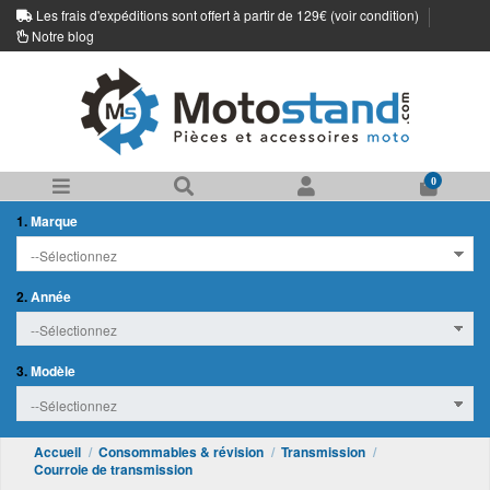
Les frais d'expéditions sont offert à partir de 129€ (
voir condition
)
Notre blog
0
1.
Marque
2.
Année
3.
Modèle
Accueil
Consommables & révision
Transmission
Courroie de transmission