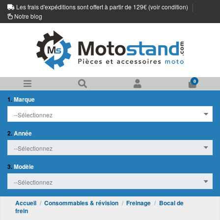
Les frais d'expéditions sont offert à partir de 129€ (
voir condition
)
Notre blog
0
1.
Marque
2.
Année
3.
Modèle
Accueil
Consommables & révision
Freinage
Bocal de
frein