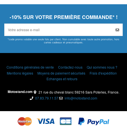
-10% SUR VOTRE PREMIÈRE COMMANDE* !
*code promo valable une seule fois par client. Non cumulable avec toute autre promotion, hors
cartes cadeaux et pneumatiques.
Conditions générales de vente
Contactez-nous
Qui sommes nous ?
Mentions légales
Moyens de paiement sécurisés
Frais d'expédition
Echanges et retours
Motostand.com
21 rue du cheval blanc 59216 Sars Poteries, France.
07.83.79.11.57
info@motostand.com