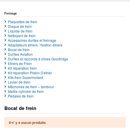
Freinage
Plaquettes de frein
Disque de frein
Liquide de frein
Nettoyant de frein
Accessoires durites et freinage
Adaptateurs étriers / fixation étriers
Bocal de frein
Durites Aviation
Durites et raccords à olives Goodridge
Etriers de Frein
Kit réparation frein
Kit réparation Piston D'étrier
Kits frein Supermotard
Levier de frein
Mâchoires de frein – tambour
Maître cylindre de frein
Pédales de frein
Bocal de frein
Il n' y a aucun produits