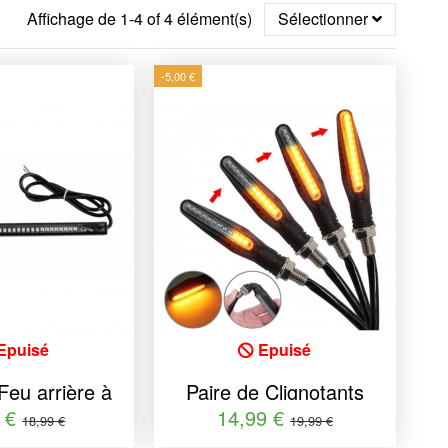
Affichage de 1-4 of 4 élément(s)
Sélectionner
-5,00 €
Epuisé
Epuisé
Feu arrière à
Paire de Clignotants
e 3 fonctions
LEDS type Séquentiel
9 €
14,99 €
18,99 €
19,99 €
ion, Stop et
AUDI