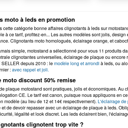
Clig
ts moto à leds en promotion
cette catégorie bonne affaires clignotants à leds sur motostand
 à ce tarif, profitez-en... Les autres modèles sont jolis, design 
nce. Clignotants moto homologués, éclairage orange, et caboch
amais simple, motostand a sélectionné pour vous 11 produits dan
trale clignotantes universelles, éclairage de plaque ou encore r
 SELLER depuis 2010 : le
modèle long et arrondi
à leds, ou alo
nier :
avec rappel et joli.
e moto discount 50% remise
e plaque motostand sont pratiques, jolis et économiques. Au cho
logation CE. Le tarif est canon, puisque nous appliquons en c
on modèle (au lieu de 12 et 14€ respectivement).
L'éclairage de
t de devoir repasser avec un éclairage de plaque à leds. Obli
urité, légalité et look discret. Les leds éclairent bien, l'éclairage 
ignotants clignotent trop vite ?