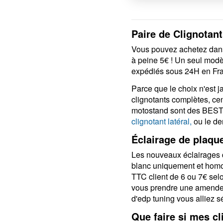
POLES
Paire de Clignotan
Vous pouvez achetez dans 
à peine 5€ ! Un seul modèle
expédiés sous 24H en Fra
Parce que le choix n'est j
clignotants complètes, cen
motostand sont des BEST
clignotant latéral,
ou le der
Éclairage de plaqu
Les nouveaux éclairages d
blanc uniquement et homo
TTC client de 6 ou 7€ sel
vous prendre une amende e
d'edp tuning vous alliez séc
Que faire si mes cl