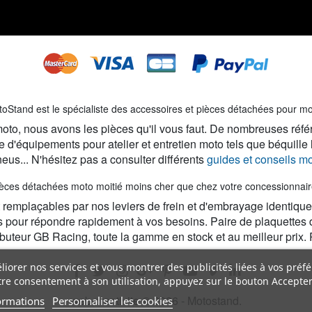
oStand est le spécialiste des accessoires et pièces détachées pour m
e moto, nous avons les pièces qu'il vous faut. De nombreuses réfé
 d'équipements pour atelier et entretien moto tels que béquille
eus... N'hésitez pas a consulter différents
guides et conseils m
èces détachées moto moitié moins cher que chez votre concessionnair
emplaçables par nos leviers de frein et d'embrayage identiques or
s pour répondre rapidement à vos besoins. Paire de plaquettes 
ributeur GB Racing, toute la gamme en stock et au meilleur prix
éliorer nos services et vous montrer des publicités liées à vos préf
re consentement à son utilisation, appuyez sur le bouton Accepter
web-creativite © 2026 - Motostand.
ormations
Personnaliser les cookies