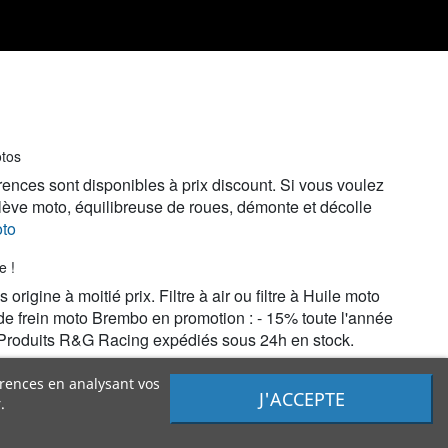
otos
rences sont disponibles à prix discount. Si vous voulez
 lève moto, équilibreuse de roues, démonte et décolle
oto
e !
igine à moitié prix. Filtre à air ou filtre à Huile moto
de frein moto Brembo en promotion : - 15% toute l'année
. Produits R&G Racing expédiés sous 24h en stock.
érences en analysant vos
J'ACCEPTE
.