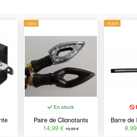
-5,00 €
-10,00 €
En stock
nte
Paire de Clignotants
Barre de 
 pour
moto Noirs HOLE 12
LEDS soupl
14,99 €
8,9
19,99 €
12V 3
LEDS - Homologués
: Posit