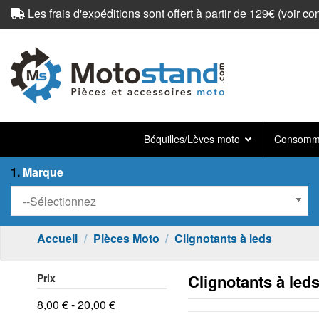
Les frais d'expéditions sont offert à partir de 129€ (
voir co
Béquilles/Lèves moto
Consomma
1.
Marque
Accueil
Pièces Moto
Clignotants à leds
Clignotants à led
Prix
8,00 € - 20,00 €