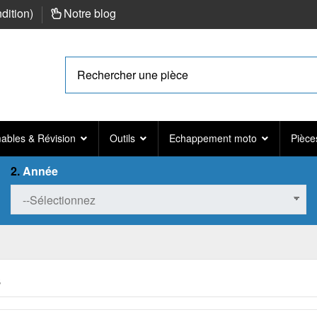
ndition
)
Notre blog
bles & Révision
Outils
Echappement moto
Pièce
2.
Année
s