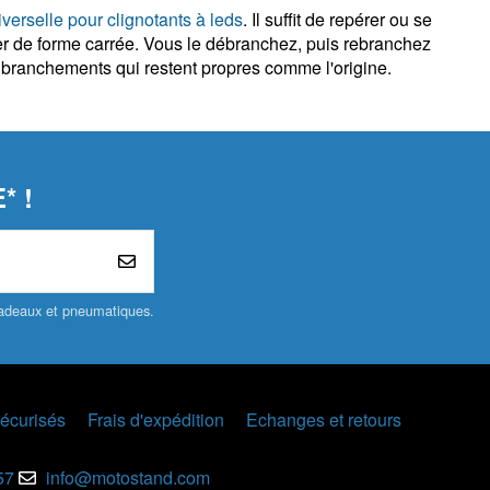
iverselle pour clignotants à leds
. Il suffit de repérer ou se
tier de forme carrée. Vous le débranchez, puis rebranchez
s branchements qui restent propres comme l'origine.
* !
 cadeaux et pneumatiques.
écurisés
Frais d'expédition
Echanges et retours
57
info@motostand.com