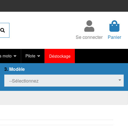
Se connecter
Panier
s moto
Pilote
Déstockage
3.
Modèle