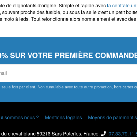
rale de clignotants d'origine. Simple et rapide avec
la centrale un
, souvent proche des fusible, ou sous la selle c'est un petit boi
nts moto à leds. Tout refonctionne alors normalement et avec de
0% SUR VOTRE PREMIÈRE COMMANDE
seule fois par client. Non cumulable avec toute autre promotion, hors cartes
ui sommes nous ?
Mentions légales
Moyens de paiement s
 du cheval blanc 59216 Sars Poteries, France.
07.83.79.11.