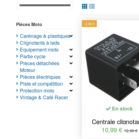
Pièces Moto
-2,00 €
Carénage & plastiques
Clignotants à leds
Equipement moto
Partie cycle
Pièces détachées
Moteur
Pièces électriques
Piste et compétition
Protection moto
Vintage & Café Racer
En stock
Centrale clignota
Relais électronique
10,99 €
12,99 €
Clignotants à leds 