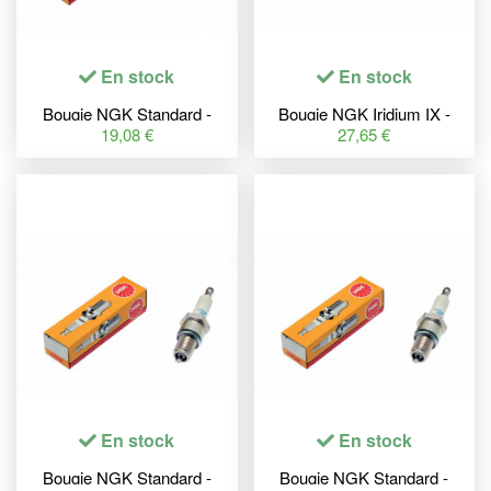
En stock
En stock
Bougie NGK Standard -
Bougie NGK Iridium IX -
BPZ8HS-10
BR9ECMIX
19,08 €
27,65 €
En stock
En stock
Bougie NGK Standard -
Bougie NGK Standard -