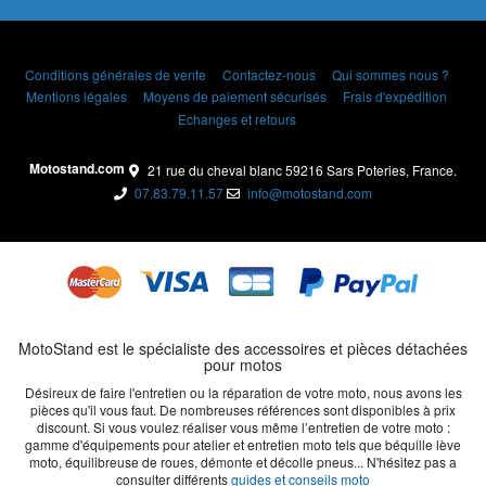
Conditions générales de vente
Contactez-nous
Qui sommes nous ?
Mentions légales
Moyens de paiement sécurisés
Frais d'expédition
Echanges et retours
Motostand.com
21 rue du cheval blanc 59216 Sars Poteries, France.
07.83.79.11.57
info@motostand.com
MotoStand est le spécialiste des accessoires et pièces détachées
pour motos
Désireux de faire l'entretien ou la réparation de votre moto, nous avons les
pièces qu'il vous faut. De nombreuses références sont disponibles à prix
discount. Si vous voulez réaliser vous même l’entretien de votre moto :
gamme d'équipements pour atelier et entretien moto tels que béquille lève
moto, équilibreuse de roues, démonte et décolle pneus... N'hésitez pas a
consulter différents
guides et conseils moto