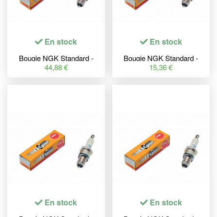
En stock
En stock
Bougie NGK Standard -
Bougie NGK Standard -
MAR9A-6J
JR8C
44,88 €
15,36 €
En stock
En stock