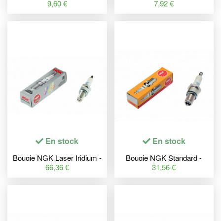
CR8HSA
DR8ES-L
9,60 €
7,92 €
En stock
En stock
Bougie NGK Laser Iridium -
Bougie NGK Standard -
IFR7L11
MAR9B-JDS
66,36 €
31,56 €