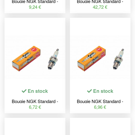
Bougie NGK Standard -
Bougie NGK Standard -
BPR8HSA
ER9EH
9,24 €
42,72 €
En stock
En stock
Bougie NGK Standard -
Bougie NGK Standard -
D9EA
BCP7ES
6,72 €
6,96 €