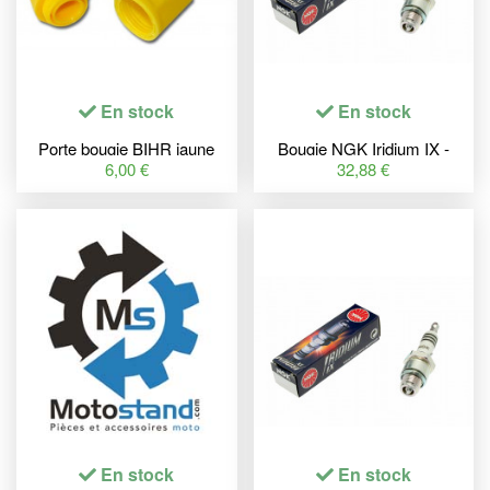
En stock
En stock
Porte bougie BIHR jaune
Bougie NGK Iridium IX -
DCR8EIX
6,00 €
32,88 €
En stock
En stock