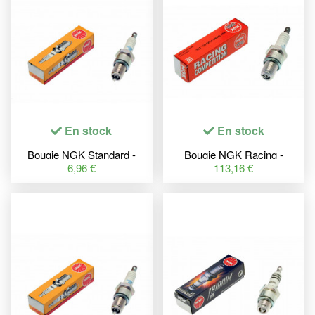
En stock
En stock
Bougie NGK Standard -
Bougie NGK Racing -
BPMR7A
R2525-10
6,96 €
113,16 €