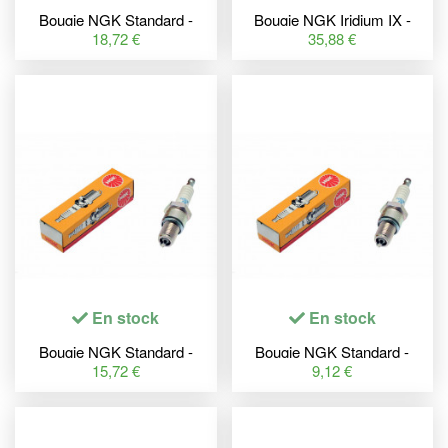
Bougie NGK Standard -
Bougie NGK Iridium IX -
BR9ECS
BPR7EIX
18,72 €
35,88 €
En stock
En stock
Bougie NGK Standard -
Bougie NGK Standard -
BKR7EKC-N
BPR8HS
15,72 €
9,12 €