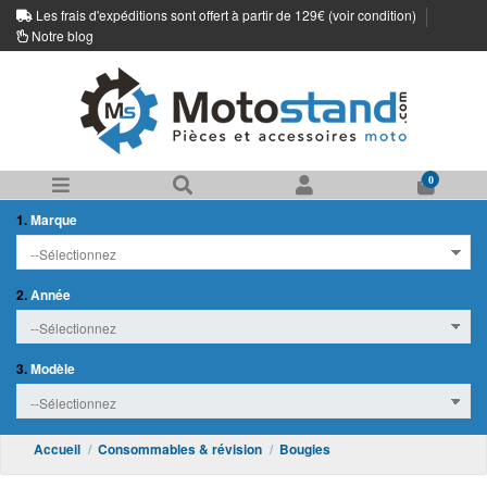
Les frais d'expéditions sont offert à partir de 129€ (
voir condition
)
Notre blog
0
1.
Marque
2.
Année
3.
Modèle
Accueil
Consommables & révision
Bougies