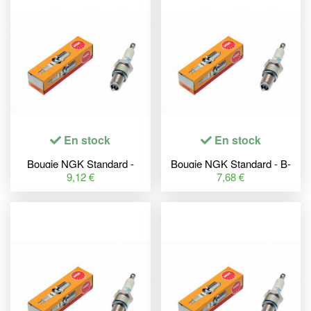
En stock
En stock
Bougie NGK Standard -
Bougie NGK Standard - B-
DR7ES
6L
9,12 €
7,68 €