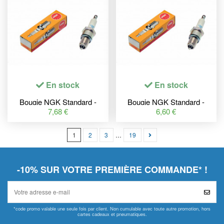
En stock
En stock
Bougie NGK Standard -
Bougie NGK Standard -
BP8ES
B8HS-10
7,68 €
6,60 €
1
2
3
…
19
-10% SUR VOTRE PREMIÈRE COMMANDE* !
*code promo valable une seule fois par client. Non cumulable avec toute autre promotion, hors
cartes cadeaux et pneumatiques.