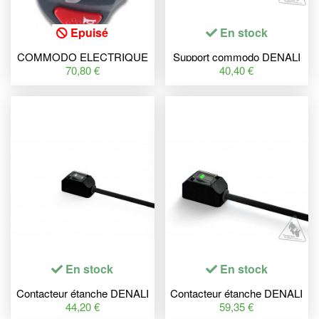
Epuisé
En stock
COMMODO ELECTRIQUE
Support commodo DENALI
GAUCHE NOIR
2.0
70,80 €
40,40 €
UNIVERSEL ALU,
KLAXON, FEU,
CLIGNOTANTS, APPEL DE
PHARE
En stock
En stock
Contacteur étanche DENALI
Contacteur étanche DENALI
2.0 High/Low/Off
2.0 On/Off
44,20 €
59,35 €