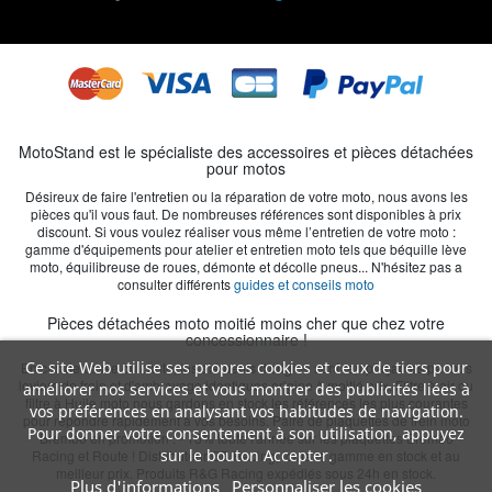
MotoStand est le spécialiste des accessoires et pièces détachées
pour motos
Désireux de faire l'entretien ou la réparation de votre moto, nous avons les
pièces qu'il vous faut. De nombreuses références sont disponibles à prix
discount. Si vous voulez réaliser vous même l’entretien de votre moto :
gamme d'équipements pour atelier et entretien moto tels que béquille lève
moto, équilibreuse de roues, démonte et décolle pneus... N'hésitez pas a
consulter différents
guides et conseils moto
Pièces détachées moto moitié moins cher que chez votre
concessionnaire !
Ce site Web utilise ses propres cookies et ceux de tiers pour
En cas de casse ou chute, les éléments d'origine sont remplaçables par nos
leviers de frein et d'embrayage identiques origine à moitié prix. Filtre à air ou
améliorer nos services et vous montrer des publicités liées à
filtre à Huile moto nous gardons en stock les références les plus courantes
vos préférences en analysant vos habitudes de navigation.
pour répondre rapidement à vos besoins. Paire de plaquettes de frein moto
Pour donner votre consentement à son utilisation, appuyez
Brembo en promotion : - 15% toute l'année sur les plaquettes Brembo
sur le bouton Accepter.
Racing et Route ! Distributeur GB Racing, toute la gamme en stock et au
meilleur prix. Produits R&G Racing expédiés sous 24h en stock.
Plus d'informations
Personnaliser les cookies