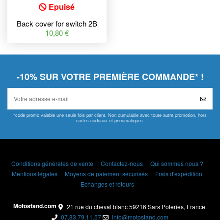
Epuisé
Back cover for switch 2B
Domino 97.4522
10,80 €
-10% SUR VOTRE PREMIÈRE COMMANDE* !
*code promo valable une seule fois par client. Non cumulable avec toute autre promotion, hors
cartes cadeaux et pneumatiques.
Conditions générales de vente
Contactez-nous
Qui sommes nous ?
Mentions légales
Moyens de paiement sécurisés
Frais d'expédition
Echanges et retours
Motostand.com
21 rue du cheval blanc 59216 Sars Poteries, France.
07.83.79.11.57
info@motostand.com