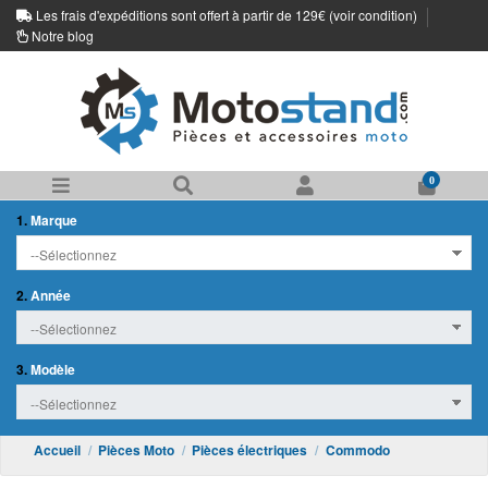
Les frais d'expéditions sont offert à partir de 129€ (
voir condition
)
Notre blog
0
1.
Marque
2.
Année
3.
Modèle
Accueil
Pièces Moto
Pièces électriques
Commodo