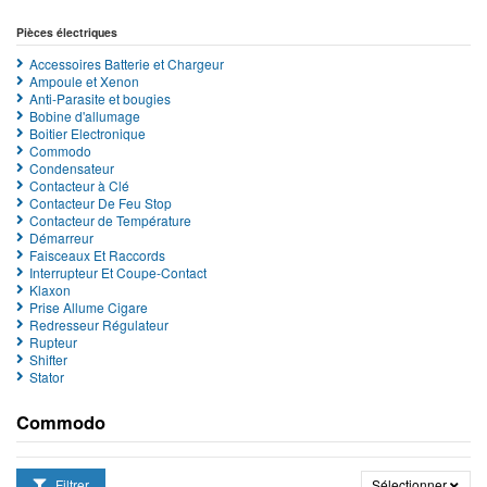
Pièces électriques
Accessoires Batterie et Chargeur
Ampoule et Xenon
Anti-Parasite et bougies
Bobine d'allumage
Boitier Electronique
Commodo
Condensateur
Contacteur à Clé
Contacteur De Feu Stop
Contacteur de Température
Démarreur
Faisceaux Et Raccords
Interrupteur Et Coupe-Contact
Klaxon
Prise Allume Cigare
Redresseur Régulateur
Rupteur
Shifter
Stator
Commodo
Filtrer
Sélectionner