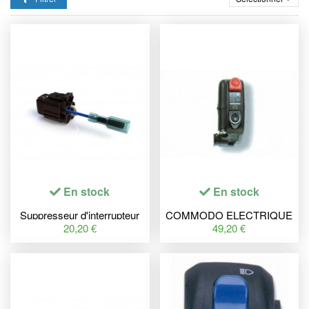
En stock
En stock
Suppresseur d'interrupteur
COMMODO ELECTRIQUE
DENALI 2.0 Switch
DROIT
20,20 €
49,20 €
Eliminator Plug