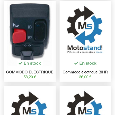
En stock
En stock
COMMODO ELECTRIQUE
Commodo électrique BIHR
GAUCHE POUR DERBI
type KTM
58,20 €
36,00 €
SENDA R/SM, BULTACO
LOBITO