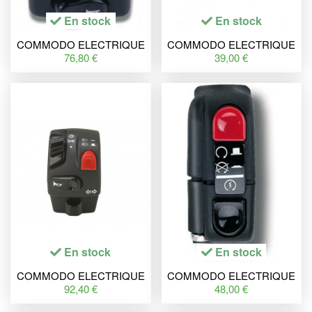
En stock
En stock
COMMODO ELECTRIQUE
COMMODO ELECTRIQUE
GAUCHE
DROIT NOIR POUR
76,80 €
39,00 €
BOOSTER, BW'S NG '00-
03, DEMARREUR, FEUX 2
POSITIONS
En stock
En stock
COMMODO ELECTRIQUE
COMMODO ELECTRIQUE
GAUCHE
DROIT
92,40 €
48,00 €