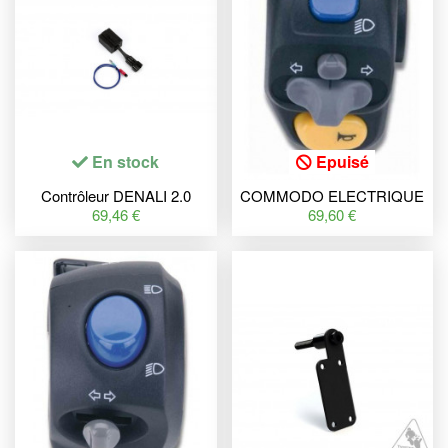
En stock
Epuisé
Contrôleur DENALI 2.0
COMMODO ELECTRIQUE
DataDim Dual Intensity
GAUCHE NOIR POUR
69,46 €
69,60 €
PEUGEOT SQUAB,
TREKKER 50, KLAXON,
CLIGNO, FEU