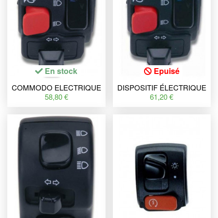
En stock
Epuisé
COMMODO ELECTRIQUE
DISPOSITIF ÉLECTRIQUE
GAUCHE NOIR POUR
GAUCHE RIEJU SMX,
58,80 €
61,20 €
BOOSTER, BW'S, SENDA
MRX
'00, KLAXON,
CLIGNOTANTS, FEU