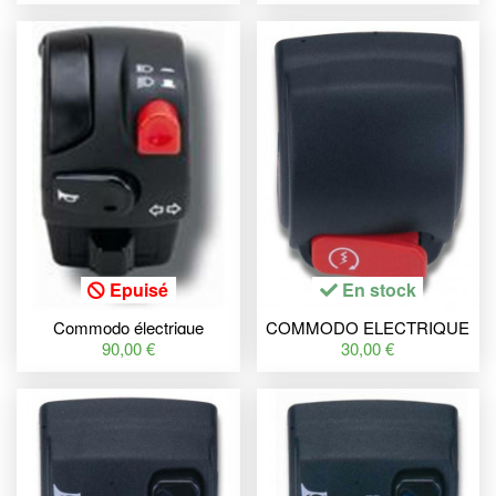
Epuisé
En stock
Commodo électrique
COMMODO ELECTRIQUE
DOMINO gauche noir
DROIT NOIR POUR
90,00 €
30,00 €
BOOSTER, BW'S R '04,
DEMARREUR