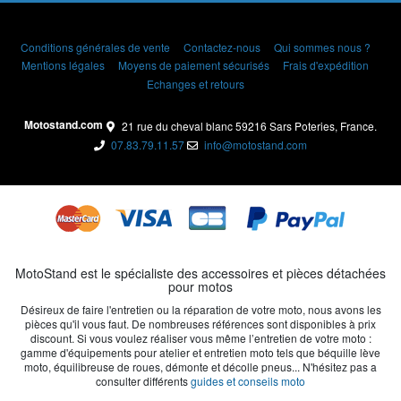
Conditions générales de vente
Contactez-nous
Qui sommes nous ?
Mentions légales
Moyens de paiement sécurisés
Frais d'expédition
Echanges et retours
Motostand.com
21 rue du cheval blanc 59216 Sars Poteries, France.
07.83.79.11.57
info@motostand.com
MotoStand est le spécialiste des accessoires et pièces détachées
pour motos
Désireux de faire l'entretien ou la réparation de votre moto, nous avons les
pièces qu'il vous faut. De nombreuses références sont disponibles à prix
discount. Si vous voulez réaliser vous même l’entretien de votre moto :
gamme d'équipements pour atelier et entretien moto tels que béquille lève
moto, équilibreuse de roues, démonte et décolle pneus... N'hésitez pas a
consulter différents
guides et conseils moto