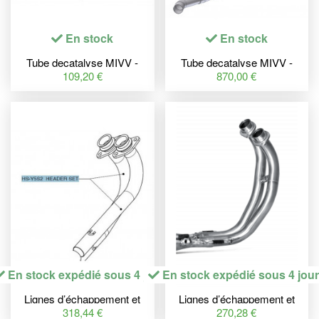
En stock
En stock
Tube decatalyse MIVV -
Tube decatalyse MIVV -
Kawasaki ZX-10 R / RR /
Kawasaki Z900 A2
109,20 €
870,00 €
SE
En stock expédié sous 4 jours
En stock expédié sous 4 jou
Lignes d’échappement et
Lignes d’échappement et
collecteurs,HEADPIPE KIT
collecteurs,HEADER SS
318,44 €
270,28 €