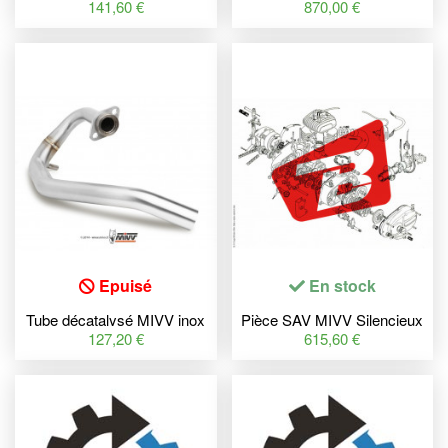
KTM RC125
Kawasaki Z900
141,60 €
870,00 €
Epuisé
En stock
Tube décatalysé MIVV inox
Pièce SAV MIVV Silencieux
Yamaha WR125R/X
GP Titane
127,20 €
615,60 €