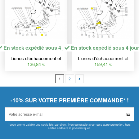
En stock expédié sous 4 jours
En stock expédié sous 4 jou
Lignes d’échappement et
Lignes d’échappement et
collecteurs,COLLECTOR
collecteurs,COLLECTOR
136,84 €
159,41 €
SS C-S10R8R
SS C-S10R8L
1
2
-10% SUR VOTRE PREMIÈRE COMMANDE* !
*code promo valable une seule fois par client. Non cumulable avec toute autre promotion, hors
cartes cadeaux et pneumatiques.