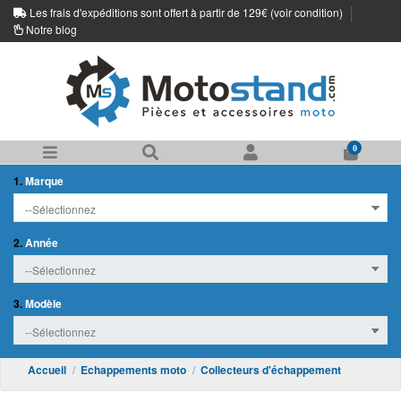
Les frais d'expéditions sont offert à partir de 129€ (
voir condition
)
Notre blog
0
1.
Marque
2.
Année
3.
Modèle
Accueil
Echappements moto
Collecteurs d'échappement