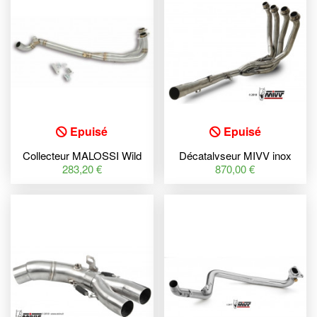
Epuisé
Epuisé
Collecteur MALOSSI Wild
Décatalyseur MIVV inox
Lion -
Kawasaki Z900RS
283,20 €
870,00 €