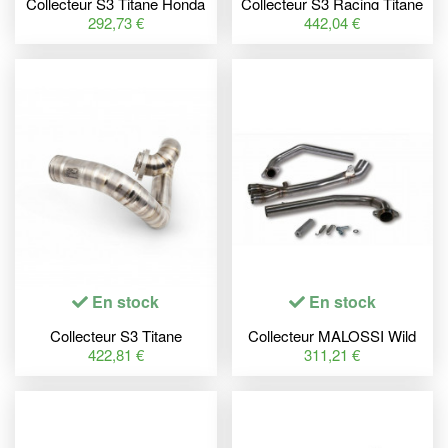
Collecteur S3 Titane Honda
Collecteur S3 Racing Titane
TLR 200/250
Beta
292,73 €
442,04 €
En stock
En stock
Collecteur S3 Titane
Collecteur MALOSSI Wild
Montesa 315R
Lion - Inox Carbon
422,81 €
311,21 €