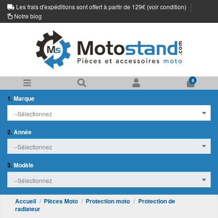
Les frais d'expéditions sont offert à partir de 129€ (
voir condition
)
Notre blog
0
1.
Marque
2.
Année
3.
Modèle
Accueil
Pièces Moto
Protection moto
Protection de
radiateur