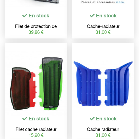
En stock
En stock
Filet de protection de
Cache-radiateur
radiateur TWINAIR nylon -
POLISPORT blanc Beta RR
39,86 €
31,00 €
Beta
En stock
En stock
Filet cache radiateur
Cache radiateur
POLISPORT noir Kawasaki
POLISPORT bleu Yamaha
15,90 €
31,00 €