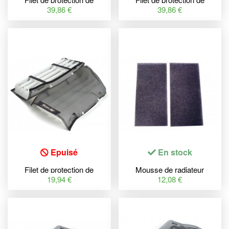
radiateur TWINAIR nylon -
radiateur TWINAIR nylon -
39,86 €
39,86 €
Yamaha YZ450F
Yamaha
Epuisé
En stock
Filet de protection de
Mousse de radiateur
radiateur TWINAIR nylon -
TWINAIR
19,94 €
12,08 €
Yamaha YZ65