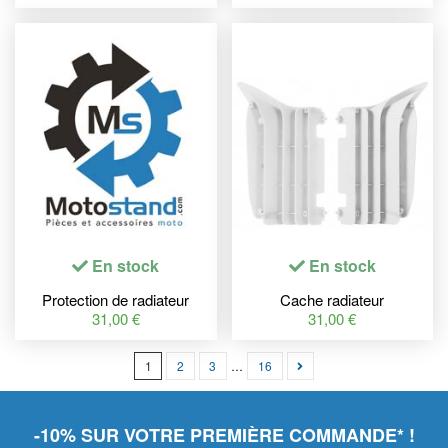
KX450F
YZ125/250
En stock
En stock
Protection de radiateur
Cache radiateur
POLISPORT noir
POLISPORT blanc Yamaha
31,00 €
31,00 €
YZ125/250
1
2
3
…
16
-10% SUR VOTRE PREMIÈRE COMMANDE* !