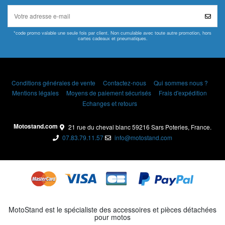
*code promo valable une seule fois par client. Non cumulable avec toute autre promotion, hors
cartes cadeaux et pneumatiques.
Conditions générales de vente
Contactez-nous
Qui sommes nous ?
Mentions légales
Moyens de paiement sécurisés
Frais d'expédition
Echanges et retours
Motostand.com
21 rue du cheval blanc 59216 Sars Poteries, France.
07.83.79.11.57
info@motostand.com
MotoStand est le spécialiste des accessoires et pièces détachées
pour motos