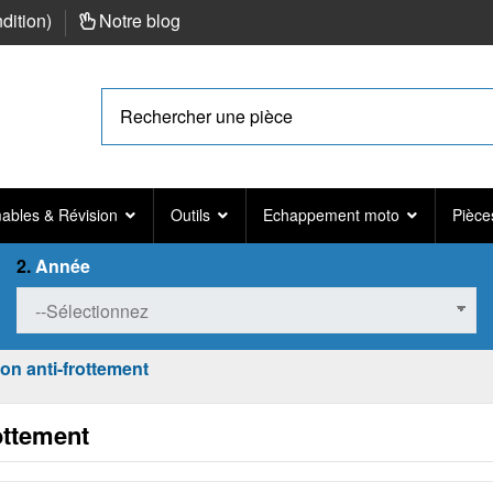
ndition
)
Notre blog
bles & Révision
Outils
Echappement moto
Pièce
2.
Année
ion anti-frottement
ottement