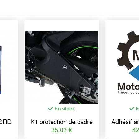
En stock
E
FORD
Kit protection de cadre
Adhésif an
R&G RACING noir (2
R&G RACIN
35,03 €
42
pièces) Kawasaki Ninja
noir