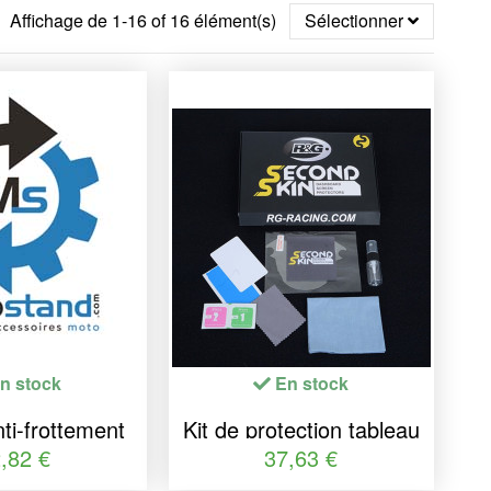
Affichage de 1-16 of 16 élément(s)
Sélectionner
n stock
En stock
ti-frottement
Kit de protection tableau
G 3 pièces -
de bord R&G RACING
,82 €
37,63 €
 Aprilia
Second Skin -