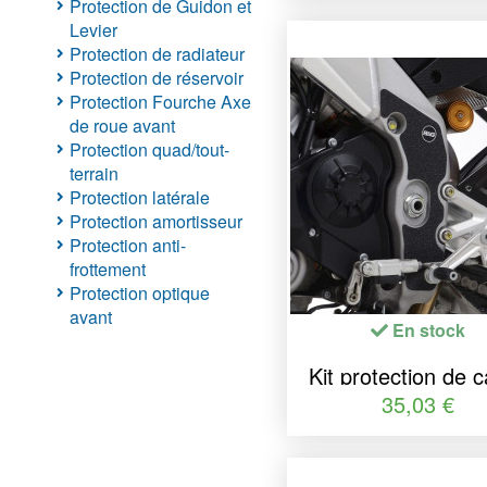
Protection de Guidon et
Levier
Protection de radiateur
Protection de réservoir
Protection Fourche Axe
de roue avant
Protection quad/tout-
terrain
Protection latérale
Protection amortisseur
Protection anti-
frottement
Protection optique
avant
En stock
Kit protection de 
R&G RACING - c
35,03 €
noir (2 pièces) Apr
Tuono V4 110