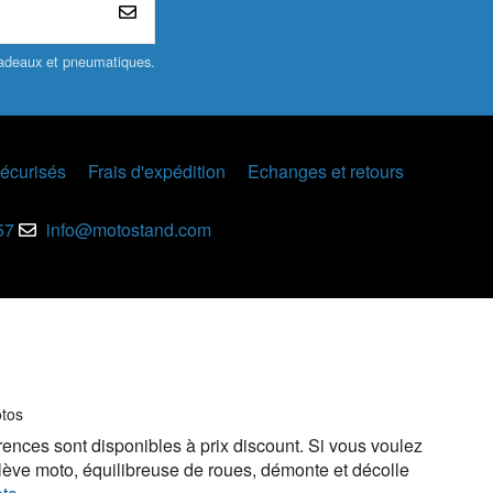
 cadeaux et pneumatiques.
écurisés
Frais d'expédition
Echanges et retours
57
info@motostand.com
otos
rences sont disponibles à prix discount. Si vous voulez
 lève moto, équilibreuse de roues, démonte et décolle