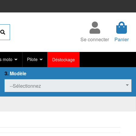
Se connecter
Panier
s moto
Pilote
Déstockage
3.
Modèle