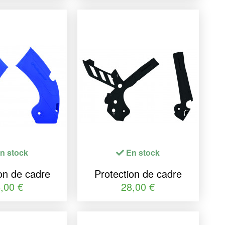
transparent Honda
n stock
En stock
on de cadre
Protection de cadre
PORT bleu
POLISPORT noir KTM
,00 €
28,00 €
YZ250F/450F
SX-F/EXC-F