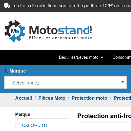
Les frais d'expéditions sont offert à partir de 129€ (
voir co
Béquilles/Lèves moto
Consomma
1.
Marque
Accueil
Pièces Moto
Protection moto
Protect
Protection anti-fr
Marque
OXFORD
(1)