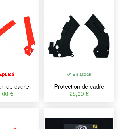
Epuisé
En stock
on de cadre
Protection de cadre
ORT orange
POLISPORT noir
,00 €
28,00 €
X-F/EXC-F
Yamaha YZ250F/450F