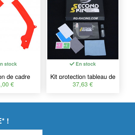
n stock
En stock
on de cadre
Kit protection tableau de
ORT orange
bord R&G RACING
,00 €
37,63 €
usqvarna
Second Skin
* !