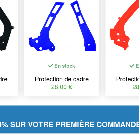
En stock
E
dre
Protection de cadre
Protecti
ir
POLISPORT bleu
POLISP
28,00 €
28
a
Yamaha YZ125/250
KTM/H
0% SUR VOTRE PREMIÈRE COMMANDE