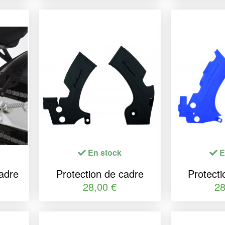
ZX-6R
En stock
E
cadre
Protection de cadre
Protecti
adre
POLISPORT noir
POLIS
28,00 €
28
ilia
Kawasaki KX450F
Yamaha 
0