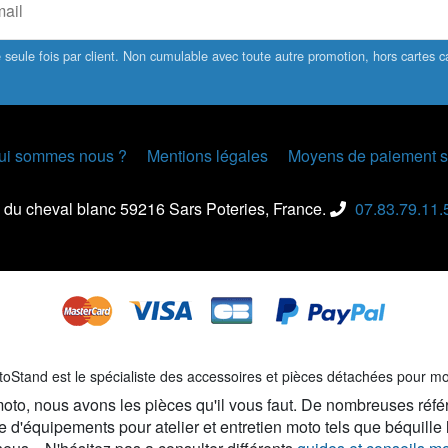
seule fois par client. Non cumulable avec toute autre promotion, hors cartes
ui sommes nous ?
Mentions légales
Moyens de paiement s
 du cheval blanc 59216 Sars Poteries, France.
07.83.79.11.
oStand est le spécialiste des accessoires et pièces détachées pour m
e moto, nous avons les pièces qu'il vous faut. De nombreuses réfé
 d'équipements pour atelier et entretien moto tels que béquille