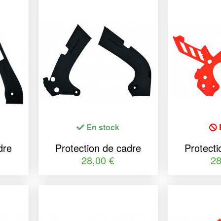
En stock
dre
Protection de cadre
Protecti
ir
POLISPORT noir Honda
POLISP
28,00 €
28
250
CRF250/450R
KTM S