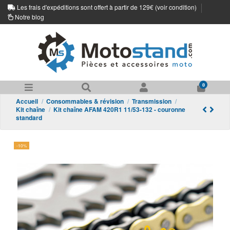
Les frais d'expéditions sont offert à partir de 129€ (
voir condition
)
Notre blog
0
Accueil
Consommables & révision
Transmission
Kit chaîne
Kit chaîne AFAM 420R1 11/53-132 - couronne
standard
-10%