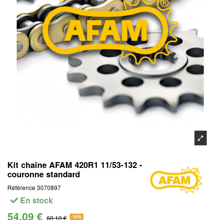
Kit chaîne AFAM 420R1 11/53-132 -
couronne standard
Référence
3070897
En stock
54,09 €
60,10 €
-10%