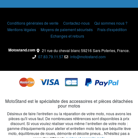
Conditions générales de vente
Contactez-nous
Qui sommes nous ?
Mentions légales
Moyens de paiement sécurisés
Frais d'expédition
Echanges et retours
Motostand.com
21 rue du cheval blanc 59216 Sars Poteries, France.
07.83.79.11.57
info@motostand.com
MotoStand est le spécialiste des accessoires et pièces détachées
pour motos
Désireux de faire l'entretien ou la réparation de votre moto, nous avons les
pièces qu'il vous faut. De nombreuses références sont disponibles à prix
discount. Si vous voulez réaliser vous même l’entretien de votre moto :
gamme d'équipements pour atelier et entretien moto tels que béquille lève
moto, équilibreuse de roues, démonte et décolle pneus... N'hésitez pas a