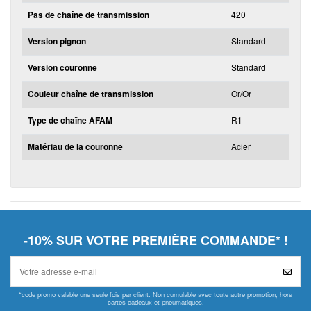
Pas de chaîne de transmission
420
Version pignon
Standard
Version couronne
Standard
Couleur chaîne de transmission
Or/Or
Type de chaîne AFAM
R1
Matériau de la couronne
Acier
-10% SUR VOTRE PREMIÈRE COMMANDE* !
*code promo valable une seule fois par client. Non cumulable avec toute autre promotion, hors
cartes cadeaux et pneumatiques.