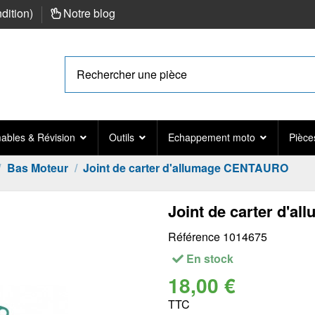
ndition
)
Notre blog
bles & Révision
Outils
Echappement moto
Pièce
Bas Moteur
Joint de carter d'allumage CENTAURO
Joint de carter d'
Référence
1014675
En stock
18,00 €
TTC