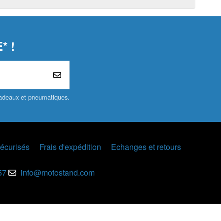
* !
 cadeaux et pneumatiques.
écurisés
Frais d'expédition
Echanges et retours
57
info@motostand.com