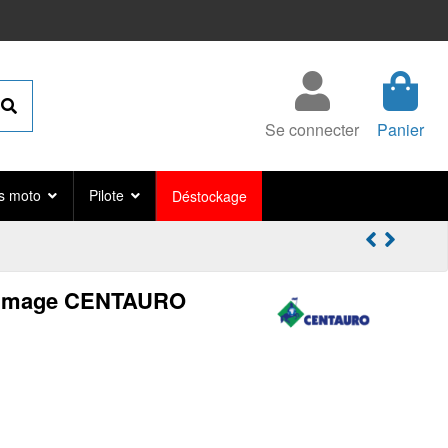
Se connecter
Panier
s moto
Pilote
Déstockage
allumage CENTAURO