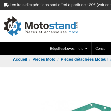
Les frais d'expéditions sont offert à partir de 129€ (
voir co
Béquilles/Lèves moto
Consomma
Accueil
Pièces Moto
Pièces détachées Moteur