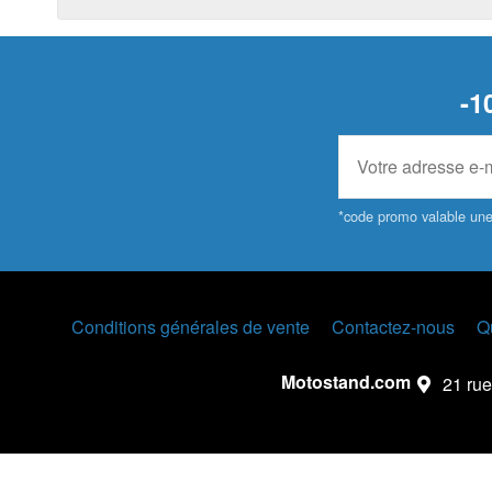
-1
*code promo valable une 
Conditions générales de vente
Contactez-nous
Q
Motostand.com
21 rue