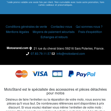
*code promo valable une seule fois par client. Non cumulable avec toute autre promotion, hors
cartes cadeaux et pneumatiques.
Conditions générales de vente
Contactez-nous
Qui sommes nous ?
Mentions légales
Moyens de paiement sécurisés
Frais d'expédition
Echanges et retours
Motostand.com
21 rue du cheval blanc 59216 Sars Poteries, France.
07.83.79.11.57
info@motostand.com
MotoStand est le spécialiste des accessoires et pièces détachées
pour motos
Désireux de faire l'entretien ou la réparation de votre moto, nous avons les
pièces qu'il vous faut. De nombreuses références sont disponibles à prix
discount. Si vous voulez réaliser vous même l’entretien de votre moto :