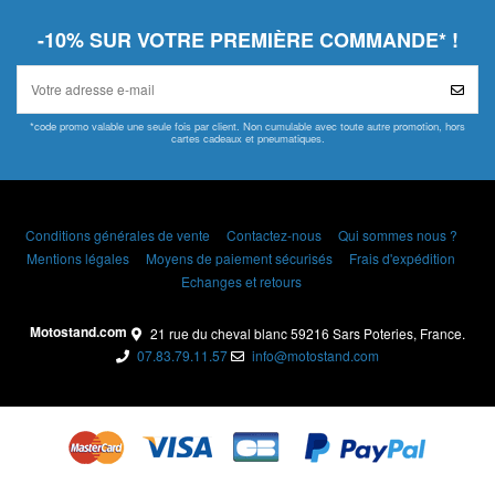
-10% SUR VOTRE PREMIÈRE COMMANDE* !
*code promo valable une seule fois par client. Non cumulable avec toute autre promotion, hors
cartes cadeaux et pneumatiques.
Conditions générales de vente
Contactez-nous
Qui sommes nous ?
Mentions légales
Moyens de paiement sécurisés
Frais d'expédition
Echanges et retours
Motostand.com
21 rue du cheval blanc 59216 Sars Poteries, France.
07.83.79.11.57
info@motostand.com