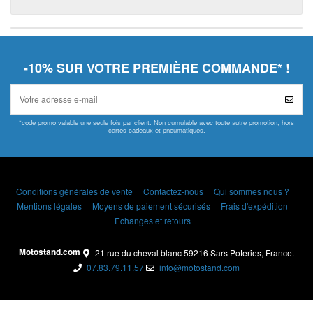
-10% SUR VOTRE PREMIÈRE COMMANDE* !
*code promo valable une seule fois par client. Non cumulable avec toute autre promotion, hors
cartes cadeaux et pneumatiques.
Conditions générales de vente
Contactez-nous
Qui sommes nous ?
Mentions légales
Moyens de paiement sécurisés
Frais d'expédition
Echanges et retours
Motostand.com
21 rue du cheval blanc 59216 Sars Poteries, France.
07.83.79.11.57
info@motostand.com