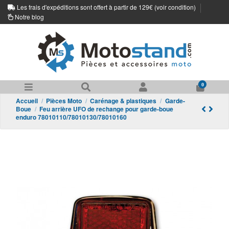
Les frais d'expéditions sont offert à partir de 129€ (
voir condition
)
Notre blog
0
Accueil
Pièces Moto
Carénage & plastiques
Garde-
Boue
Feu arrière UFO de rechange pour garde-boue
enduro 78010110/78010130/78010160