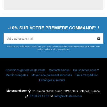
-10% SUR VOTRE PREMIÈRE COMMANDE* !
*code promo valable une seule fois par client. Non cumulable avec toute autre promotion, hors
cartes cadeaux et pneumatiques.
Conditions générales de vente
Contactez-nous
Qui sommes nous ?
Mentions légales
Moyens de paiement sécurisés
Frais d'expédition
Echanges et retours
Motostand.com
21 rue du cheval blanc 59216 Sars Poteries, France.
07.83.79.11.57
info@motostand.com