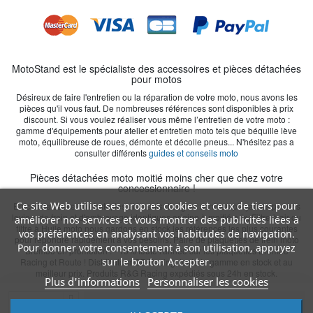
MotoStand est le spécialiste des accessoires et pièces détachées
pour motos
Désireux de faire l'entretien ou la réparation de votre moto, nous avons les
pièces qu'il vous faut. De nombreuses références sont disponibles à prix
discount. Si vous voulez réaliser vous même l’entretien de votre moto :
gamme d'équipements pour atelier et entretien moto tels que béquille lève
moto, équilibreuse de roues, démonte et décolle pneus... N'hésitez pas a
consulter différents
guides et conseils moto
Pièces détachées moto moitié moins cher que chez votre
concessionnaire !
Ce site Web utilise ses propres cookies et ceux de tiers pour
En cas de casse ou chute, les éléments d'origine sont remplaçables par nos
leviers de frein et d'embrayage identiques origine à moitié prix. Filtre à air ou
améliorer nos services et vous montrer des publicités liées à
filtre à Huile moto nous gardons en stock les références les plus courantes
vos préférences en analysant vos habitudes de navigation.
pour répondre rapidement à vos besoins. Paire de plaquettes de frein moto
Pour donner votre consentement à son utilisation, appuyez
Brembo en promotion : - 15% toute l'année sur les plaquettes Brembo
sur le bouton Accepter.
Racing et Route ! Distributeur GB Racing, toute la gamme en stock et au
meilleur prix. Produits R&G Racing expédiés sous 24h en stock.
Plus d'informations
Personnaliser les cookies
Ajouter au panier