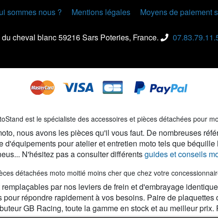
ui sommes nous ?
Mentions légales
Moyens de paiement s
 du cheval blanc 59216 Sars Poteries, France.
07.83.79.11.
oStand est le spécialiste des accessoires et pièces détachées pour m
e moto, nous avons les pièces qu'il vous faut. De nombreuses réfé
 d'équipements pour atelier et entretien moto tels que béquille
eus... N'hésitez pas a consulter différents
guides et conseils m
èces détachées moto moitié moins cher que chez votre concessionnair
emplaçables par nos leviers de frein et d'embrayage identiques or
s pour répondre rapidement à vos besoins. Paire de plaquettes 
ributeur GB Racing, toute la gamme en stock et au meilleur prix