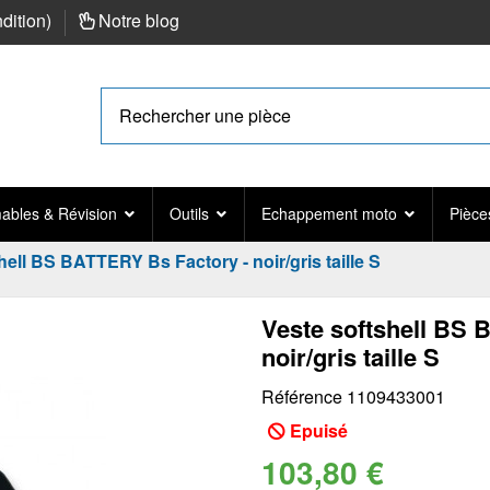
ndition
)
Notre blog
bles & Révision
Outils
Echappement moto
Pièce
hell BS BATTERY Bs Factory - noir/gris taille S
Veste softshell BS 
noir/gris taille S
Référence
1109433001
Epuisé
103,80 €