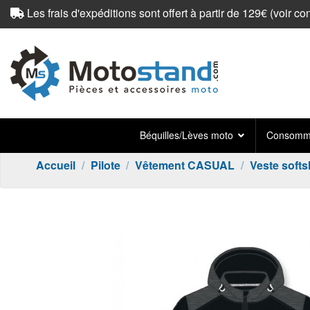
Les frais d'expéditions sont offert à partir de 129€ (
voir co
Béquilles/Lèves moto
Consomma
Accueil
Pilote
Vêtement CASUAL
Veste softs