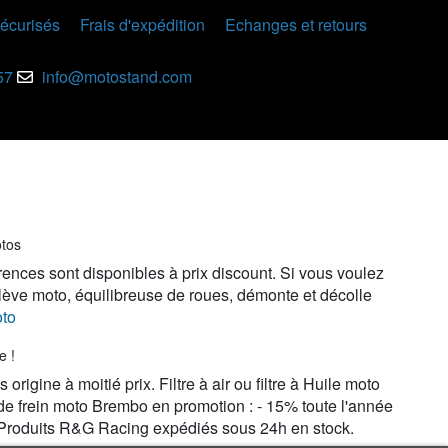
écurisés
Frais d'expédition
Echanges et retours
57
info@motostand.com
otos
rences sont disponibles à prix discount. Si vous voulez
 lève moto, équilibreuse de roues, démonte et décolle
oto
e !
igine à moitié prix. Filtre à air ou filtre à Huile moto
de frein moto Brembo en promotion : - 15% toute l'année
. Produits R&G Racing expédiés sous 24h en stock.